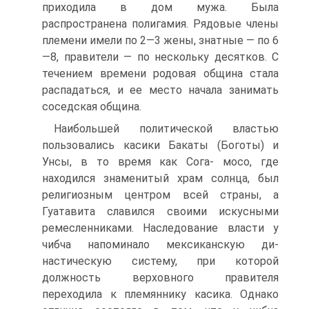
приходила в дом мужа. Была
распространена полигамия. Рядо­вые члены
племени имели по 2—3 жены, знатные — по 6
—8, правители — по нескольку десятков. С
тече­нием времени родовая община стала
распадаться, и ее место начала занимать
соседская община.
Наибольшей политической властью
пользовались касики Бакаты (Боготы) и
Унсы, в то время как Сога- мосо, где
находился знаменитый храм солнца, был
религиозным центром всей страны, а
Гуатавита сла­вился своими искусными
ремесленниками. Наследо­вание власти у
чибча напоминало мексиканскую ди­
настическую систему, при которой
должность верхов­ного правителя
переходила к племяннику касика. Однако