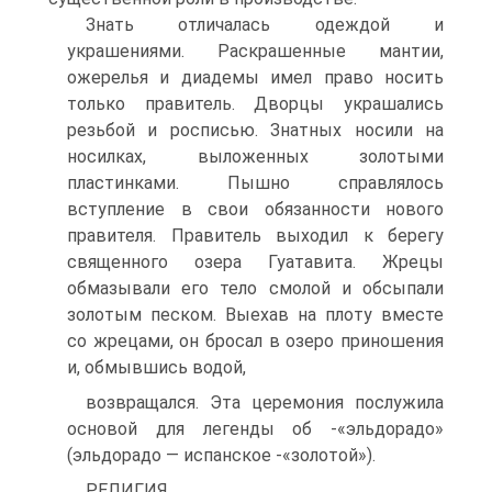
Знать отличалась одеждой и
украшениями. Рас­крашенные мантии,
ожерелья и диадемы имел право носить
только правитель. Дворцы украшались
резь­бой и росписью. Знатных носили на
носилках, выло­женных золотыми
пластинками. Пышно справлялось
вступление в свои обязанности нового
правителя. Правитель выходил к берегу
священного озера Гуата­вита. Жрецы
обмазывали его тело смолой и обсыпали
золотым песком. Выехав на плоту вместе
со жрецами, он бросал в озеро приношения
и, обмывшись водой,
возвращался. Эта церемония послужила
основой для легенды об -«эльдорадо»
(эльдорадо — испанское -«зо­лотой»).
РЕЛИГИЯ