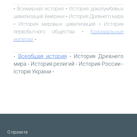
Всемирная история
История доколумбовых
-
-
цивилизаций Америки
История Древнего мира
-
История мировых цивилизаций
История
-
-
первобытного общества
Колониальные
-
империи
-
Всеобщая история
История Древнего
-
-
мира
История религий
История России
-
-
-
Історія України
-
О проекте