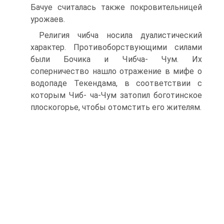
Бачуе считалась также покровительни­цей
урожаев.
Религия чибча носила дуалистический
характер. Противоборствующими силами
были Бочика и Чибча- Чум. Их
соперничество нашло отражение в мифе о
водопаде Текендама, в соответствии с
которым Чиб- ча-Чум затопил боготинское
плоскогорье, чтобы ото­мстить его жителям.