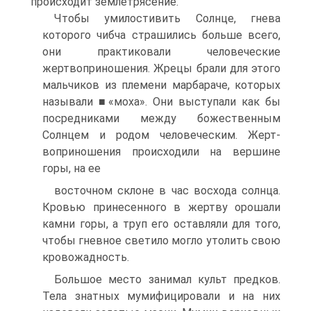
происходит землетрясение.
Чтобы умилостивить Солнце, гнева
которого чибча страшились больше всего,
они практиковали челове­ческие
жертвоприношения. Жрецы брали для этого
мальчиков из племени марбараче, которых
называли ■«моха». Они выступали как бы
посредниками между божественным
Солнцем и родом человеческим. Жерт­
воприношения происходили на вершине
горы, на ее
восточном склоне в час восхода солнца.
Кровью при­несенного в жертву орошали
камни горы, а труп его оставляли для того,
чтобы гневное светило могло утолить свою
кровожадность.
Большое место занимал культ предков.
Тела знат­ных мумифицировали и на них