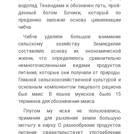
водопад Текендама и обозначен путь, прой­
денный богом Бочики, который по
преданию заложил основу цивилизации
чибча.
Чибча уделяли большое внимание
сельскому хо­зяйству. Земледелие
составляло основу их экономи­ческой
жизни, что определялось сравнительно
немно­гочисленными видами продуктов
питания, которые они получали от природы.
Главной сельскохозяйст­венной культурой и
основным компонентом пищевого рациона
был маис. В языке муисков было 15
терминов для обозначения маиса.
Плугом му иски не пользовались,
применяя для рыхления земли большую
мотыгу и кирку. О разно­образии продуктов
питания свидетельствует употреб­ление