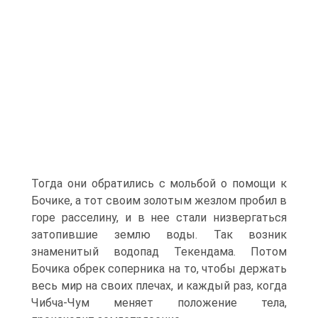
Тогда они обратились с мольбой о помощи к
Бочике, а тот своим золотым жезлом пробил в
горе расселину, и в нее стали низвергаться
затопившие землю воды. Так возник
знаменитый во­допад Текендама. Потом
Бочика обрек соперника на то, чтобы держать
весь мир на своих плечах, и каж­дый раз, когда
Чибча-Чум меняет положение тела,