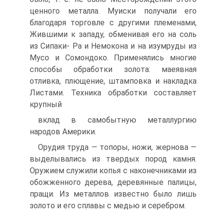
ценного металла. Муиски полу­чали его
благодаря торговле с другими племенами,
Жившими к западу, обменивая его на соль
из Сипаки- Ра и Немокона и на изумруды из
Мусо и Сомондоко. Применялись многие
способы обработки золота: мае­явная
отливка, плющение, штамповка и накладка
Листами. Техника обработки составляет
крупный
вклад в самобытную металлургию
народов Америки.
Орудия труда — топоры, ножи, жернова —
выде­лывались из твердых пород камня.
Оружием служили копья с наконечниками из
обожженного дерева, дере­вянные палицы,
пращи. Из металлов известно было лишь
золото и его сплавы с медью и серебром.