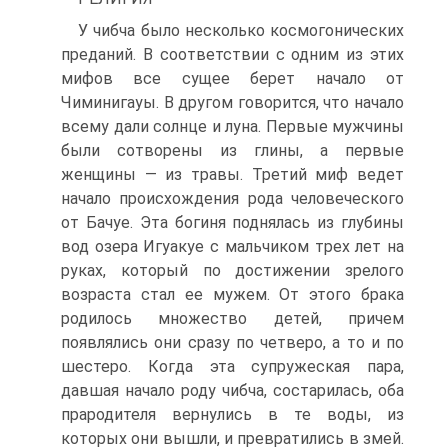
У чибча было несколько космогонических
преда­ний. В соответствии с одним из этих
мифов все сущее берет начало от
Чиминигауы. В другом говорится, что начало
всему дали солнце и луна. Первые мужчины
были сотворены из глины, а первые
женщины — из травы. Третий миф ведет
начало происхождения рода человеческого
от Бачуе. Эта богиня поднялась из глубины
вод озера Игуакуе с мальчиком трех лет на
руках, который по достижении зрелого
возраста стал ее мужем. От этого брака
родилось множество детей, причем
появлялись они сразу по четверо, а то и по
шестеро. Когда эта супружеская пара,
давшая нача­ло роду чибча, состарилась, оба
прародителя верну­лись в те воды, из
которых они вышли, и преврати­лись в змей.