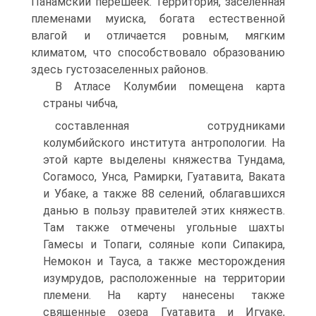
Панамский перешеек. Тер­ритория, заселенная
племенами муиска, богата есте­ственной
влагой и отличается ровным, мягким
климатом, что способствовало образованию
здесь густозаселенных районов.
В Атласе Колумбии помещена карта
страны чибча,
составленная сотрудниками
колумбийского института антропологии. На
этой карте выделены княжества Тундама,
Согамосо, Унса, Рамирки, Гуатавита, Вака­та
и Убаке, а также 88 селений, облагавшихся
данью в пользу правителей этих княжеств.
Там также отме­чены угольные шахты
Гамесы и Топаги, соляные копи Сипакира,
Немокон и Тауса, а также месторождения
изумрудов, расположенные на территории
племени. На карту нанесены также
священные озера Гуатавита и Игуаке,