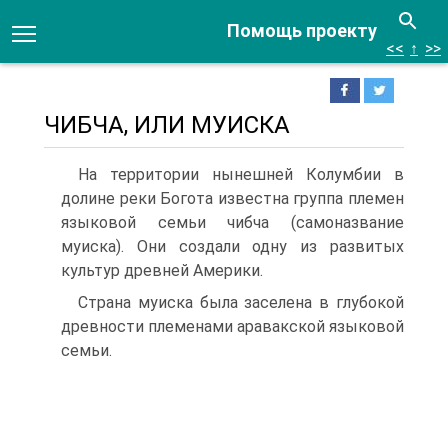
Помощь проекту
<<
↑
>>
ЧИБЧА, ИЛИ МУИСКА
На территории нынешней Колумбии в
долине реки Богота известна группа племен
языковой семьи чибча (самоназвание
муиска). Они создали одну из разви­тых
культур древней Америки.
Страна муиска была заселена в глубокой
древно­сти племенами аравакской языковой
семьи.