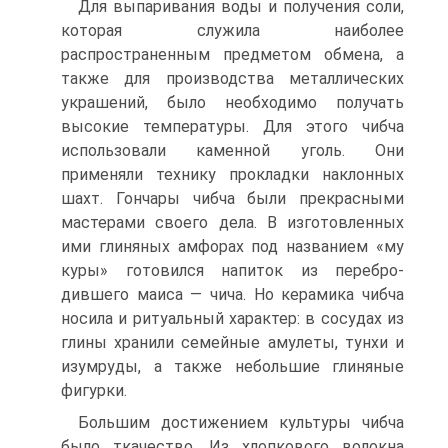
Для выпаривания воды и получения соли,
которая служила наиболее
распространенным предметом об­мена, а
также для производства металлических
укра­шений, было необходимо получать
высокие темпера­туры. Для этого чибча
использовали каменной уголь. Они
применяли технику прокладки наклонных
шахт. Гончары чибча были прекрасными
мастерами своего дела. В изготовленных
ими глиняных амфорах под названием «му
куры» готовился напиток из перебро­
дившего маиса — чича. Но керамика чибча
носила и ритуальный характер: в сосудах из
глины хранили семейные амулеты, тунхи и
изумруды, а также не­большие глиняные
фигурки.
Большим достижением культуры чибча
было тка­чество. Из хлопкового волокна