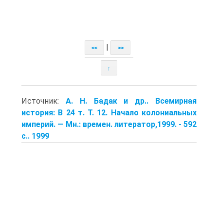
|
<<
>>
↑
Источник:
А. Н. Бадак и др.. Всемирная
история: В 24 т. Т. 12. Начало коло­ниальных
империй. — Мн.: времен. литератор,1999. - 592
с.. 1999