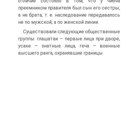
отличие состояло в том, что у чибча
преемни­ком правителя был сын его сестры,
а не брата, т. е. на­следование передавалось
не по мужской, а по жен­ской линии.
Существовали следующие общественные
группы: глашатаи — первые лица при дворе,
усаке — знатные лица, геча — военные
высшего ранга, охранявшие границы.