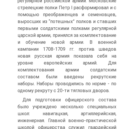
регулярной российской армии. Московские
стрелецкие полки Петр I расформировал и с
помощью преображенцев и семеновцев,
выросших из “потешных” полков и ставших
первыми солдатскими полками регулярной
царской армии, принялся за комплектование
и обучение новой армии. В военной
кампании 1708-1709 гг. против шведов
новая русская армия показала себя на
уровне европейских армий. Для
комплектования армии солдатским
составом были введены рекрутские
наборы. Наборы проводились по норме - по
одному рекруту с 20-ти тягловых дворов.
Для подготовки офицерского состава
было учреждено несколько специальных
школ: навигацкая, артиллерийская,
инженерная. Главной военно-практической
школой офицерства служил гвардейский