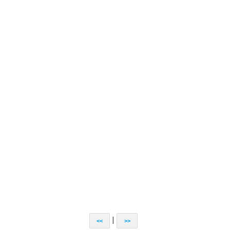
|
<<
>>