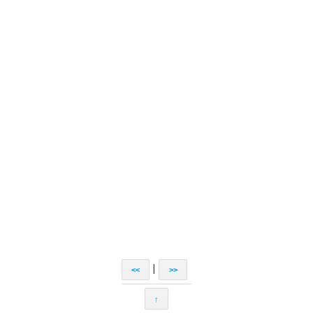
|
<<
>>
↑