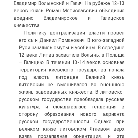
Владимир Волынский и Галич. На рубеже 12-13
веков князь Роман Мстиславович объединил
воедино Владимирское и Галицское
княжества.
Политику централизации власти провел
его сын Даниил Романович. В юго-западной
Руси начались смуты и усобицы. В середине
12 века Литва захватила Волынь, а Польша
– Галицию. В течении 13-14 веков основная
территория киевского государства попала
под власть литовцев. Великий князь
литовский не вмешивался во внешнюю
жизнь завоеванных княжеств. В литовско-
русском государстве преобладала русская
культура, и складывалась тенденция в
сторону образования нового варианта
русской государственности. Однако при
великом князе литовском Ягаевом верх
взяла прозападная ориентация, и эта