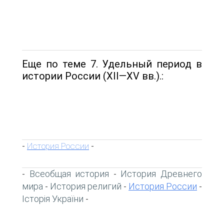
Еще по теме 7. Удельный период в
истории России (XII—XV вв.).:
История России
-
-
Всеобщая история
История Древнего
-
-
мира
История религий
История России
-
-
-
Історія України
-