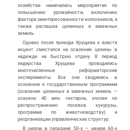
хозяйстве намечались мероприятия по
повышению урожайности, включению
фактора заинтересованности колхозни­ков, а
также распашка целинных и залежных
земель.
Однако после прихода Хрущева к власти
акцент сместился на освоение целины в
надежде на быструю отдачу. В период
лидерства Хрущева проводились
многочисленные ре­форматорские
эксперименты. Все они сводились в
основном к го­сударственным программам
(освоение целинных и залежных зе­мель —
освоено 40 млн. гектаров, эпопея по
распространению посе­вов кукурузы,
программа по животноводству) и
реорганизации уп­равленческих структур.
В целом в середине 50-х — начале 60-х