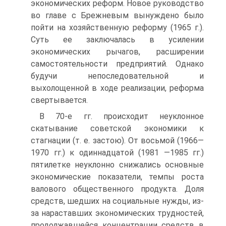
экономических ре­форм. Новое руководство
во главе с Брежневым вынуждено было
пойти на хозяйственную реформу (1965 г.).
Суть ее заключалась в усилении
экономических рычагов, расширении
самостоятельности предприятий. Однако
будучи непоследова­тельной и
выхолощенной в ходе реализации, реформа
свертывает­ся.
В 70-е гг. происходит неуклонное
скатывание советской эконо­мики к
стагнации (т. е. застою). От восьмой (1966—
1970 гг.) к одиннадцатой (1981 —1985 гг.)
пятилетке неуклонно снижались ос­новные
экономические показатели, темпы роста
валового общест­венного продукта. Доля
средств, шедших на социальные нужды, из-
за нараставших эконо­мических трудностей,
продолжавшейся концентрации средств в