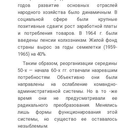
годов развитие основ­ных отраслей
народного хозяйства было динамичным. В
социальной сфере были крупные
позитивные сдвиги: рост за­работной платы
и потребления товаров. В 1964 г. были
введены пенсии колхозникам. Жилой фонд
страны вырос за годы семилет­ки (1959-
1965) на 40%.
Таким образом, реорганизации середины
50-х — начала 60-х гг. отвечали назревшим
потребностям. Объективно они были
направле­ны на ослабление командно-
административной системы. Но в то -же
время они не предусматривали ее
радикального преобразова­ния. Менялись
лишь формы функционирования этой
системы, но существо ее оставалось
незыблемым.