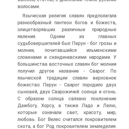
волосами.
Языческая религия славян предполагала
разнообразный пантеон богов и божеств,
олицетворявших различные природные
явления. Одним из главных
судьбовершителей был Перун - бог грозы и
молнии, почитавшийся ильменскими
словенами и скандинавскими народами. У
большинства восточных славян бог молнии
получил другое название - Сварог. По
языческой традиции славян верховное
божество Перун - Сварог породило двух
сыновей, двух Сварожичей: солнце и огонь.
С образом солнца связано поклонение
Дажбогу, Хорсу, а также Ладо и Лелю,
которые означали свет, красоту, мир,
любовь. Бог Велес считался покровителем
скота, а бог Род покровителем земледелия.