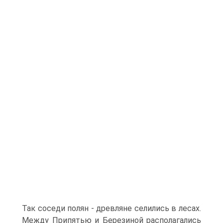
Так соседи полян - древляне селились в лесах.
Между Припятью и Березиной располагались