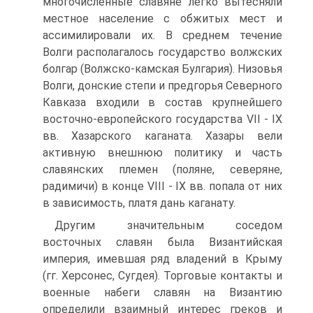
многочисленные славяне легко вытесняли
местное население с обжитых мест и
ассимилировали их. В среднем течение
Волги располагалось государство волжских
болгар (Волжско-камская Булгария). Низовья
Волги, донские степи и предгорья Северного
Кавказа входили в состав крупнейшего
восточно-европейского государства VII - IX
вв. Хазарского каганата. Хазары вели
активную внешнюю политику и часть
славянских племен (поляне, северяне,
радимичи) в конце VIII - IX вв. попала от них
в зависимость, платя дань каганату.
Другим значительным соседом
восточных славян была Византийская
империя, имевшая ряд владений в Крыму
(гг. Херсонес, Сугдея). Торговые контакты и
военные набеги славян на Византию
определили взаимный интерес греков и