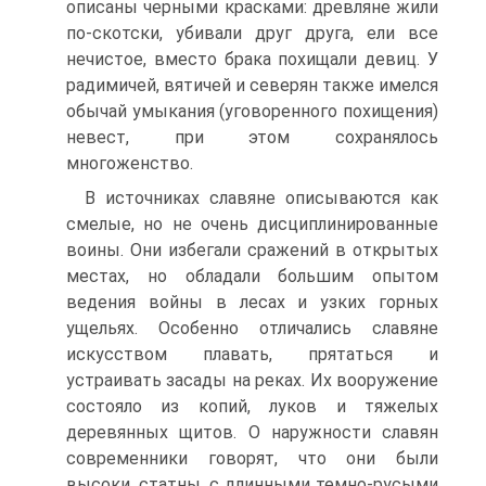
описаны черными красками: древляне жили
по-скотски, убивали друг друга, ели все
нечистое, вместо брака похищали девиц. У
радимичей, вятичей и северян также имелся
обычай умыкания (уговоренного похищения)
невест, при этом сохранялось
многоженство.
В источниках славяне описываются как
смелые, но не очень дисциплинированные
воины. Они избегали сражений в открытых
местах, но обладали большим опытом
ведения войны в лесах и узких горных
ущельях. Особенно отличались славяне
искусством плавать, прятаться и
устраивать засады на реках. Их вооружение
состояло из копий, луков и тяжелых
деревянных щитов. О наружности славян
современники говорят, что они были
высоки, статны, с длинными темно-русыми