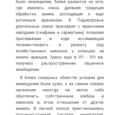
было земледелие, более развитое на юге,
где имелась очень древняя традиция
обработки земли, восходящая к еще
античным временам. В Поднепровье
длительные связи праславян с иранскими
народами (скифами и сарматами) позволил
праславянам в ходе ассимиляции
позаимствовать и развить ряд
хозяйственных навыков у осевших на
землю иранцев. Здесь еще в VII - VIII вв.
получило распространение пашенное
земледелие.
В более северных областях условия для
земледелия были хуже, а на самом севере
население никогда не могло себя
обеспечить собственным хлебом и
зависело в этом отношении от других
земель. В лесной полосе практиковалась
подсечно-огневая система земледелия.