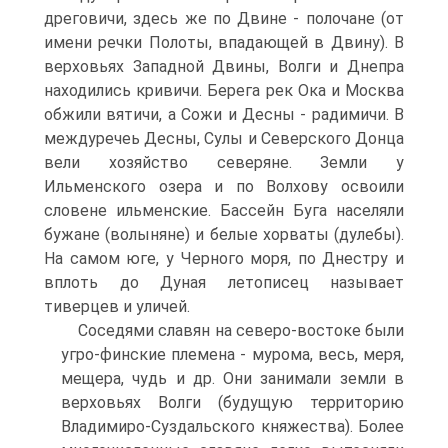
дреговичи, здесь же по Двине - полочане (от
имени речки Полоты, впадающей в Двину). В
верховьях Западной Двины, Волги и Днепра
находились кривичи. Берега рек Ока и Москва
обжили вятичи, а Сожи и Десны - радимичи. В
междуречеь Десны, Сулы и Северского Донца
вели хозяйство северяне. Земли у
Ильменского озера и по Волхову освоили
словене ильменские. Бассейн Буга населяли
бужане (волыняне) и белые хорваты (дулебы).
На самом юге, у Черного моря, по Днестру и
вплоть до Дуная летописец называет
тиверцев и уличей.
Соседями славян на северо-востоке были
угро-финские племена - мурома, весь, меря,
мещера, чудь и др. Они занимали земли в
верховьях Волги (будущую территорию
Владимиро-Суздальского княжества). Более