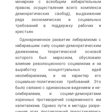
монархии с все­общим избирательным
правом; осуществления всего комплек­са
демократических свобод), выдвижение
ряда экономических и социальных
требований в поддержку рабочих и
крестьян.
Одновременное развитие либерализма с
набиравшим силу социал-демократическим
движением, теоретической ос­новой
которого был марксизм, обусловило
влияние револю­ционного социализма и на
выработку концептуальных идей
неолиберализма, и на характер его
социально-политических требований. Это
было связано с одинаковым видением и не­
олибералами, и социал-демократами
коренных противоречий современного им
капитализма. Однако пути и методы разре­
шения этих противоречий представлялись