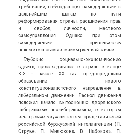
требований, побуждающих самодержавие к
дальнейшим шагам по пути
реформирования страны, расширения прав
и свобод лично­сти, местного
самоуправления. Однако при этом
самодержа­вие признавалось
положительным явлением русской жизни.
Глубокие социально-экономические
сдвиги, происхо­дившие в стране в конце
XIX - начале XX вв., предопределили
образование нового
конституционалистского направления в
либеральном движении. Раскол движения
положил начало вытеснению дворянского
либерализма неолиберализмом, в котором
все громче звучали голоса представителей
россий­ской буржуазной интеллигенции (П.
Струве, П. Милюкова, В. Набокова, П.