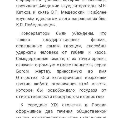
президент Академии наук; литераторы М.Н.
Катков и князь В.П. Мещерский. Наиболее
крупным идеологом этого направления был
К.П. Победоносцев.
Консерваторы были убеждены, что
только государст­венные формы,
освещенные самим творцом, способны
удер­жать человека от гибели и хаоса.
Самодержавная власть, с их точки зрения,
означала огромную ответственность перед
Бо­гом, жертву, приносимую во имя
Отечества. Они категориче­ски возражали
против любого ограничения этой власти,
кото­рое бы освобождало государя от
ответственности перед Богом и совестью.
К середине XIX столетия в России
оформились два тече­ния общественной
мысли, выражающие взгляды сторонников