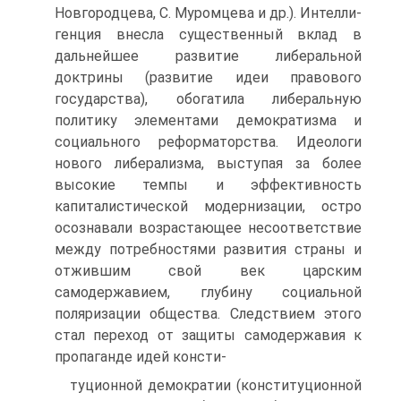
Новгородцева, С. Муромцева и др.). Интелли­
генция внесла существенный вклад в
дальнейшее развитие либеральной
доктрины (развитие идеи правового
государст­ва), обогатила либеральную
политику элементами демокра­тизма и
социального реформаторства. Идеологи
нового либе­рализма, выступая за более
высокие темпы и эффективность
капиталистической модернизации, остро
осознавали возрас­тающее несоответствие
между потребностями развития стра­ны и
отжившим свой век царским
самодержавием, глубину социальной
поляризации общества. Следствием этого
стал переход от защиты самодержавия к
пропаганде идей консти-
туционной демократии (конституционной