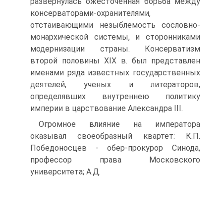
развернулась ожесточенная борьба между
кон­серваторами-охранителями,
отстаивающими незыблемость со­словно-
монархической системы, и сторонниками
модернизации страны. Консерватизм
второй половины XIX в. был представлен
именами ряда известных государственных
деятелей, ученых и литераторов,
определявших внутреннею политику
империи в царствование Александра III.
Огромное влияние на императора
оказывал своеобраз­ный квартет: К.П.
Победоносцев - обер-прокурор Синода,
профессор права Московского
университета; А.Д.