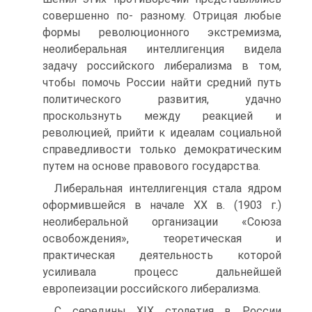
совершенно по- разному. Отрицая любые
формы революционного экстремиз­ма,
неолиберальная интеллигенция видела
задачу российско­го либерализма в том,
чтобы помочь России найти средний путь
политического развития, удачно
проскользнуть между реакцией и
революцией, прийти к идеалам социальной
спра­ведливости только демократическим
путем на основе право­вого государства.
Либеральная интеллигенция стала ядром
оформившей­ся в начале XX в. (1903 г.)
неолиберальной организации «Сою­за
освобождения», теоретическая и
практическая деятельность которой
усиливала процесс дальнейшей
европеизации рос­сийского либерализма.
С середины XIX столетия в России