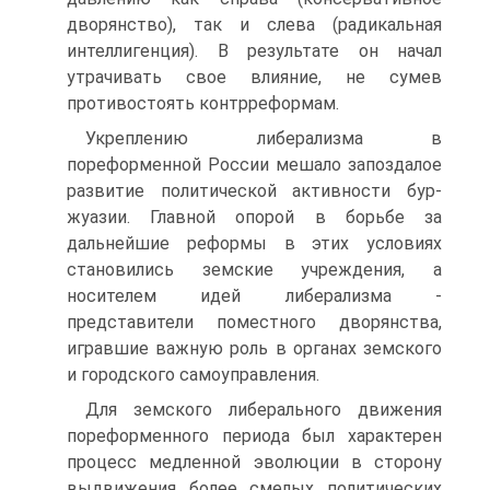
дворянство), так и слева (радикальная
интеллигенция). В результате он на­чал
утрачивать свое влияние, не сумев
противостоять контр­реформам.
Укреплению либерализма в
пореформенной России мешало запоздалое
развитие политической активности бур­
жуазии. Главной опорой в борьбе за
дальнейшие реформы в этих условиях
становились земские учреждения, а
носителем идей либерализма -
представители поместного дворянства,
игравшие важную роль в органах земского
и городского само­управления.
Для земского либерального движения
пореформенного периода был характерен
процесс медленной эволюции в сто­рону
выдвижения более смелых политических