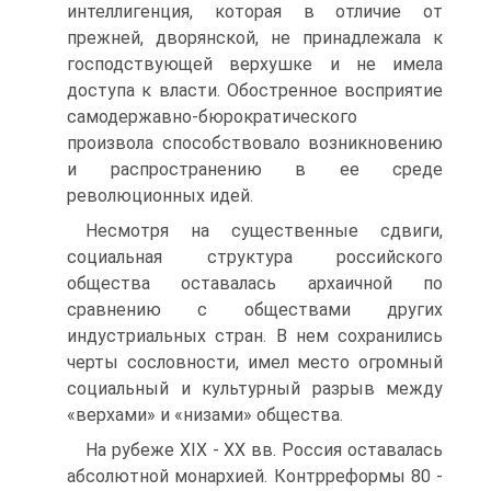
интеллигенция, которая в отличие от
прежней, дворянской, не принадлежала к
господствующей верхушке и не имела
доступа к власти. Обостренное восприятие
самодер­жавно-бюрократического
произвола способствовало возник­новению
и распространению в ее среде
революционных идей.
Несмотря на существенные сдвиги,
социальная структу­ра российского
общества оставалась архаичной по
сравнению с обществами других
индустриальных стран. В нем сохрани­лись
черты сословности, имел место огромный
социальный и культурный разрыв между
«верхами» и «низами» общества.
На рубеже XIX - XX вв. Россия оставалась
абсолютной мо­нархией. Контрреформы 80 -