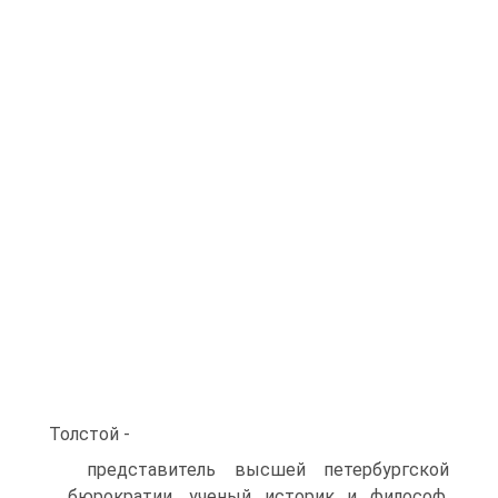
Толстой -
представитель высшей петербургской
бюрократии, ученый историк и философ,