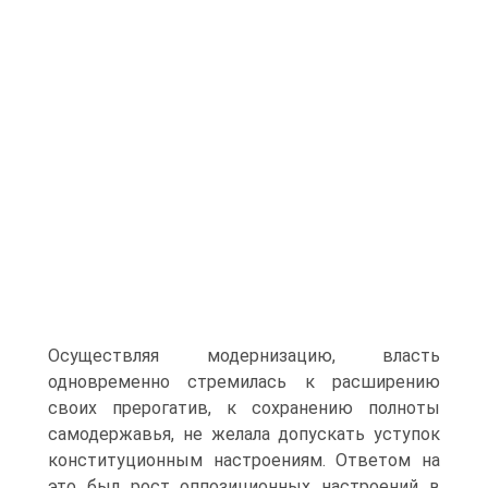
Осуществляя модернизацию, власть
одновременно стремилась к расширению
своих преро­гатив, к сохранению полноты
самодержавья, не желала допус­кать уступок
конституционным настроениям. Ответом на
это был рост оппозиционных настроений в