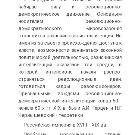
набирает силу и рево­люционно-
демократическое движение. Основным
носителем революционно-
демократического мировоззрения
становится разночинская интеллигенция. Не
имея из-за своего происхо­ждения доступа к
власти, возможности заниматься законной
политической деятельностью, разночинская
интеллигенция оказалась той средой, в
которой интенсивно начали распро­
страняться революционные идеи,
готовиться кадры револю­ционеров.
Признанными вождями революционно­
демократической интеллигенции конца 50 -
начала 60-х гг. XIX в. были А.И. Герцен и Н.Г.
Чернышевский - теоретики
Российская империя в XVIII - XIX вв.
Проблемы модернизации страны