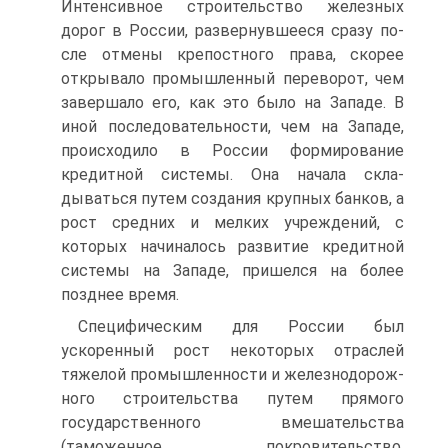
Интенсивное строи­тельство железных
дорог в России, развернувшееся сразу по­
сле отмены крепостного права, скорее
открывало промыш­ленный переворот, чем
завершало его, как это было на Западе. В
иной последовательности, чем на Западе,
происходило в России формирование
кредитной системы. Она начала скла­
дываться путем создания крупных банков, а
рост средних и мелких учреждений, с
которых начиналось развитие кредит­ной
системы на Западе, пришелся на более
позднее время.
Специфическим для России был
ускоренный рост неко­торых отраслей
тяжелой промышленности и железнодорож­
ного строительства путем прямого
государственного вмеша­тельства
(таможенное покровительство,