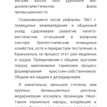
Весьма высок был удельный вес
докапиталисти­ческих форм
промышленности.
Сохранившиеся после реформы 1861 г.
помещичье зем­левладение и общинный
уклад сдерживали развитие капита­
листических отношений в аграрном
секторе. Крепостниче­ские помещичьи
хозяйства, хотя и перерастали постепенно в
буржуазные, но процесс этот шел медленно
и трудно. При­крепление к общине, круговая
порука, малоземелье тормози­ли процесс
формирования крестьян-собственников.
Община же нищала и деградировала.
В значительно меньшей степени, чем
крупных промыш­ленных центров,
модернизация коснулась провинции. Неко­
торые окраинные народы, входившие в