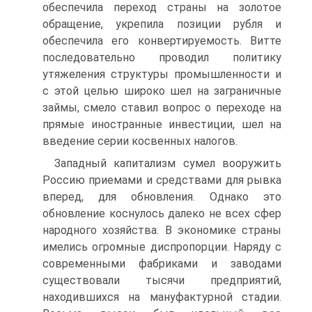
обеспечила пере­ход страны на золотое
обращение, укрепила позиции рубля и
обеспечила его конвертируемость. Витте
последовательно проводил политику
утяжеления структуры промышленности и
с этой целью широко шел на заграничные
займы, смело ста­вил вопрос о переходе на
прямые иностранные инвестиции, шел на
введение серии косвенных налогов.
Западный капитализм сумел вооружить
Россию приема­ми и средствами для рывка
вперед, для обновления. Однако это
обновление коснулось далеко не всех сфер
народного хо­зяйства. В экономике страны
имелись огромные диспропор­ции. Наряду с
современными фабриками и заводами
сущест­вовали тысячи предприятий,
находившихся на мануфактур­ной стадии.