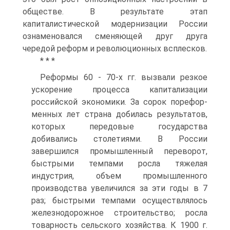
обществе. В результа­те этап
капиталистической модернизации России
ознамено­вался сменяющей друг друга
чередой реформ и революцион­ных всплесков.
* * *
Реформы 60 - 70-х гг. вызвали резкое
ускорение процесса капитализации
российской экономики. За сорок порефор­
менных лет страна добилась результатов,
которых передовые государства
добивались столетиями. В России
завершился промышленный переворот,
быстрыми темпами росла тяжелая
индустрия, объем промышленного
производства увеличился за эти годы в 7
раз; быстрыми темпами осуществлялось
желез­нодорожное строительство; росла
товарность сельского хозяй­ства. К 1900 г.