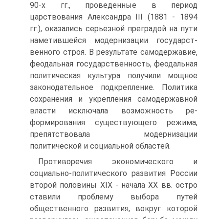
90-х гг., проведенные в период
царствования Александра III (1881 - 1894
гг.), оказались серьез­ной преградой на пути
наметившейся модернизации государст­
венного строя. В результате самодержавие,
феодальная государ­ственность, феодальная
политическая культура получили мощ­ное
законодательное подкрепление. Политика
сохранения и укрепления самодержавной
власти исключала возможность ре­
формирования существующего режима,
препятствовала модер­низации
политической и социальной областей.
Противоречия экономического и
социально-полити­ческого развития России
второй половины XIX - начала XX вв. остро
ставили проблему выбора путей
общественного развития, вокруг которой