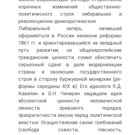
коренных изменений общественно-
политического строя: ли­беральное и
революционно-демократическое.
Либеральный лагерь, начавший
оформляться в России накануне реформы
1861 гг. и ориентировавшийся на западный
путь развития, на общеевропейские
гражданские ценности, сумел обеспечить
серьезный сдвиг в деле модернизации
страны и эволюции го­сударственного
строя в сторону буржуазной монархии (ре­
формы середины XIX в). Его идеологи К.Д.
Кавелин и Б.Н. Чичерин защищали идеи
абсолютной ценности человеческой
личности, правового порядка,
приоритетности закона перед политической
властью. Осуществление своих требований
(свобода совести, гласность,