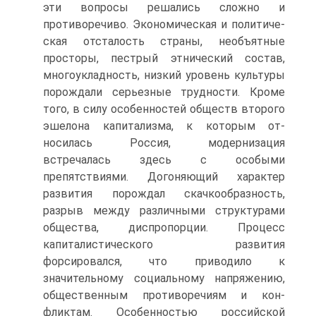
эти вопросы реша­лись сложно и
противоречиво. Экономическая и политиче­
ская отсталость страны, необъятные
просторы, пестрый этни­ческий состав,
многоукладность, низкий уровень культуры
порождали серьезные трудности. Кроме
того, в силу особен­ностей обществ второго
эшелона капитализма, к которым от­
носилась Россия, модернизация
встречалась здесь с особыми
препятствиями. Догоняющий характер
развития порождал скачкообразность,
разрыв между различными структурами
общества, диспропорции. Процесс
капиталистического разви­тия
форсировался, что приводило к
значительному социаль­ному напряжению,
общественным противоречиям и кон­
фликтам. Особенностью российской