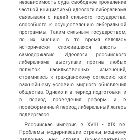
независимость суда, свободное проявление
частной инициативы) идеологи либерализма
свя­зывали с идеей сильного государства,
способного к осуществ­лению либеральной
программы. Таким сильным государст­вом,
по их мнению, в то время являлась
исторически сложив­шаяся власть -
самодержавие. Идеологи российского
либерализма выступали против любых
попыток насильствен­ных изменений,
стремились к гражданскому согласию как
важнейшему условию мирного обновления
общества. Однако и в период подготовки, и
в период проведения реформ и в
пореформенный период либеральный лагерь
подвергался
Российская империя в XVIII - XIX вв.
Проблемы модернизации страны мощному
давлению как справа (консервативное