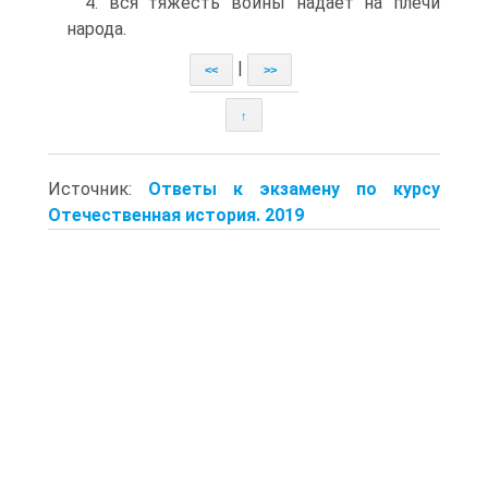
4. вся тяжесть войны надает на плечи
народа.
|
<<
>>
↑
Источник:
Ответы к экзамену по курсу
Отечественная история. 2019