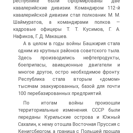
республике были сфор­мированы две
кавалерийские дивизии. Командиром 112-й
кавале­рийской дивизии стал полковник М. М.
Шаймуратов, а командира­ми полков —
кадровые офицеры Т. Т. Кусимов, Г. А.
Нафиков, Г. Д. Макашев.
А в целом в годы войны Башкирия стала
одним из крупных районов советского тыла.
Здесь производились нефтепро­дукты,
боеприпасы, авиационные двигатели и
многое другое, остро необходимое фронту.
Республика стала вторым «домом»
тысячам эвакуированных, базой для почти
100 перебазированных предприя­тий.
По итогам войны произошли
территориальные изменения. СССР были
переданы Курильские острова и Южный
Сахалин, к нему отошла Восточная Пруссия с
Кенигсбергом, а граница с Польшей прошла