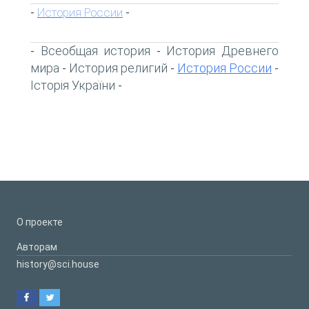
История России
-
-
Всеобщая история
История Древнего
-
-
мира
История религий
История России
-
-
-
Історія України
-
О проекте
Авторам
history@sci.house