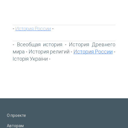
История России
-
-
Всеобщая история
История Древнего
-
-
мира
История религий
История России
-
-
-
Історія України
-
О проекте
Авторам