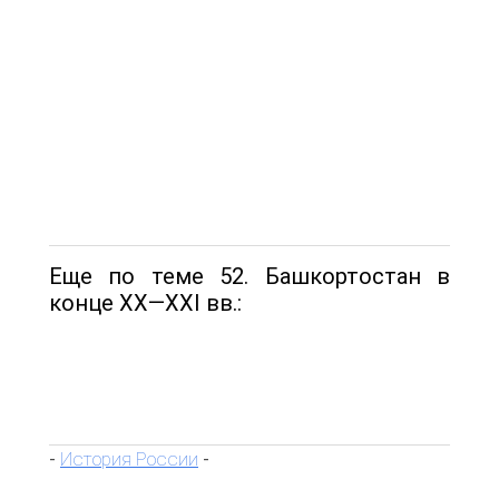
Еще по теме 52. Башкортостан в
конце XX—XXI вв.:
История России
-
-