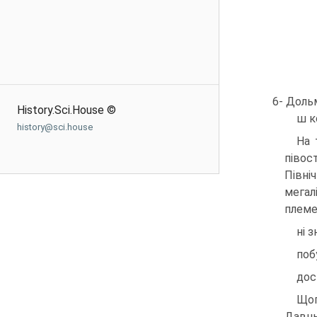
6- Доль
History.Sci.House ©
ш к
history@sci.house
На 
півос
Пів­н
мега­
племен
ні 
поб
дос
Щоп
Давнь