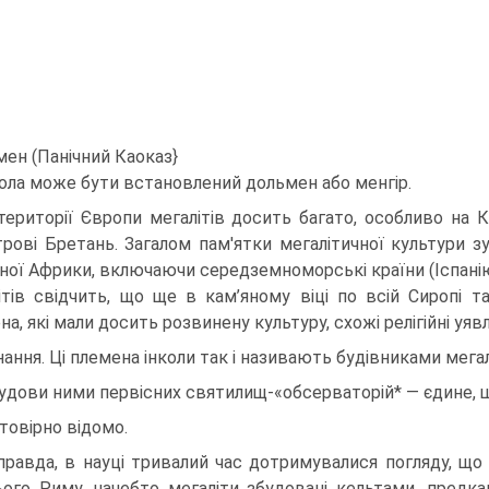
мен (Панічний Каоказ}
ола може бути встановлений доль­мен або менгір.
території Європи мегалітів досить багато, особливо на К
трові Бретань. Загалом пам'ятки мегалітичної культури зу
ічної Африки, включаючи середземно­морські країни (Іспанію
літів свідчить, що ще в кам’яному віці по всій Сиропі та
а, які мали досить розвинену культуру, схожі релігійні уяв
знання. Ці племена інколи так і називають будівниками мега
удови ними первісних святилищ-«обсерваторій* — єдине, 
товірно відомо.
равда, в науці тривалий час дотримувалися погляду, що
ого Риму, начебто мегаліти збудовані кельта­ми, предкам