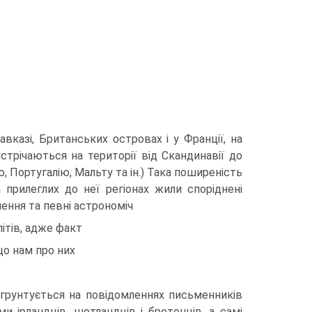
авказі, Британських островах і у Франції, на
стрічаються на території від Скандинавії до
, Португалію, Мальту та ін.) Така поширеність
 прилеглих до неї ре­гіонах жили споріднені
лення та певні астрономіч­
літів, адже факт
що нам про них
 грунтується на повідомленнях письменників
и ірландців, шотландців і бретонців, а самі