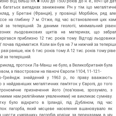
изно ВІД більш ЯК ■1000 до 1500 років до н. е., хоч і це 
в багатьох випадках заниженим. Річ у тім. іцо мегалітичн
клад, у Бретані (Франція), у провінції Морбійон, ряд а
ссе на гли­бину 7 м. Отже, під час встановлення цих кам
й за теперішній. За даними геології, мінімальний ріве
езних льодовикових щитів на мате­риках, що забра
ерігався приблиз­но 12 тис. років тому. Відтоді льодовики
)’ почав підніматися. Коли він був на 7 м нижчий за тепері
 разі раніше, ніж 6 тис. років тому А 12 тис. років тому р
й за теперішній.
априклад, протоки Ла-Манш не було, а Великобританія була
вом, а півостровом на півночі Європи 1104, 11-121-
-Грейндж. знайдений у 1963 р., по праву вважають
ю з найдавніших мегалітичних пам'яток у Європі, до того
рономічне призначення його (пов'язане, зрозуміло, з
омими нам релі­гійними уявленнями) не викликає сумніву.
тку було відкрито в Ірландії, під Дубліном, під час
пок пагорба, який місцеве населення вшановувало як
з шести «чарівних» пагорбів країни: за переказами, в ніч