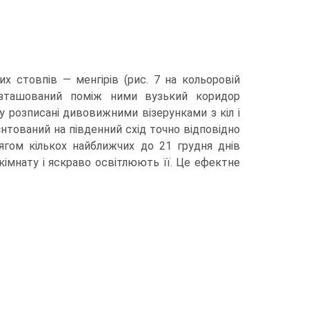
х стов­пів — менгірів (рис. 7 на кольоровій
Розташований поміж ними вузький коридор
 розписані дивовижними візерунка­ми з кіл і
ієн­тований на південний схід точно відповідно
ягом кількох найближчих до 21 грудня днів
імнату і яскраво освіт­люють її. Це ефектне