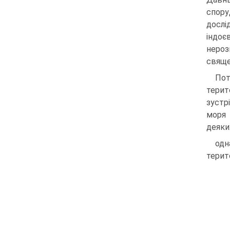
спору
дослі
індоє
нероз
свяще
Пот
терит
зустрі
моря 
деяки
одн
терито