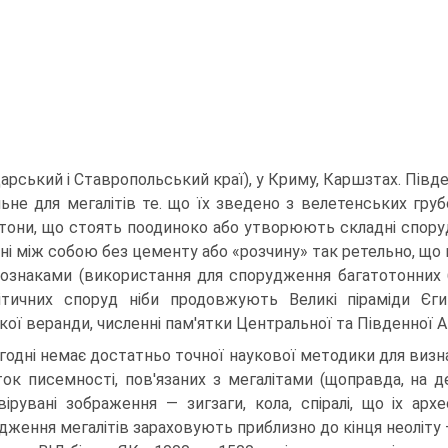
рський і Ставропольський краї), у Криму, Каршзтах. Південн
льне для мегалітів те. що їх зведено з велетенських гру
 тони, що стоять поодиноко або утворюють складні споруди.
ані між со­бою без цементу або «розчину» так ретельно, що
ознаками (використання для спорудження багатотон­них 
ітичних споруд ніби продовжують Великі піраміди Єг
кої веранди, численні пам'ятки Центральної та Південної 
годні немає достатньо точної наукової методики для визнач
ток писемності, пов'язаних з мегалі­тами (щоправда, на 
віру­вані зображення — зигзаги, кола, спіралі, що іх а
дження мегалітів зараховують приблизно до кінця неоліту 