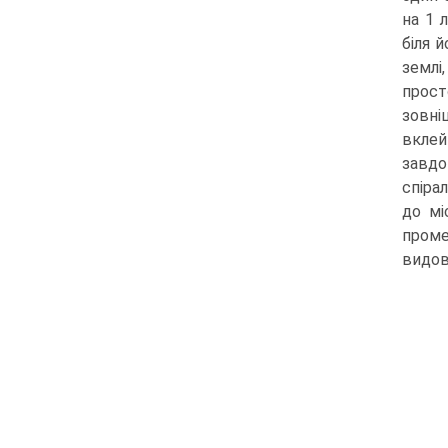
на 1 
біля 
землі
прост
зовні
вклей
завдо
спіра
до мі
проме
видов