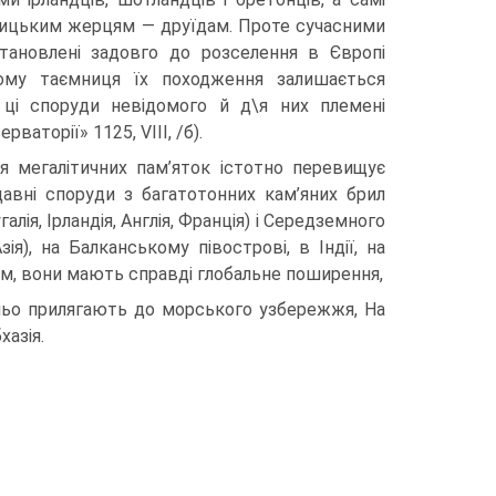
ницьким жерцям — друїдам. Проте сучас­ними
ановлені задов­го до розселення в Європі
тому таємниця їх походження залишається
ці споруди невідомого й д\я них племені
аторії» 1125, VIII, /б).
я мегалітичних пам’яток істотно перевищує
адавні споруди з багатотонних кам’яних брил
лія, Ірландія, Англія, Франція) і Се­редземного
зія), на Балканському півострові, в Індії, на
ом, вони мають справді глобальне поширення,
ньо прилягають до морського узбережжя, На
хазія.