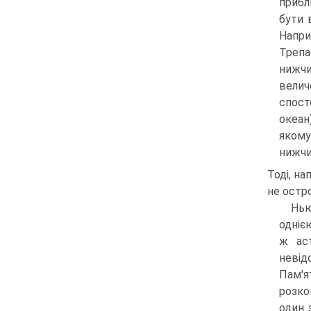
прибл
бути 
Напри
Трепа
нижчи
велич
спост
океан
якому
нижчи
Тоді, н
не остро
Нью
одніє
ж аст
невід
Пам'я
розко
один 