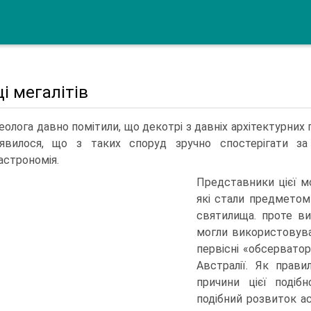
і мегалітів
еолога давно помітили, що декотрі з давніх архітектурних п
вилося, що з таких споруд зручно спос­терігати за
астрономія.
Пред­ставники цієї м
які стали предметом
святилища. проте в
могли використовува
первісні «обсерватор
Австралії. Як прави
причини цієї подіб
подібний роз­виток а