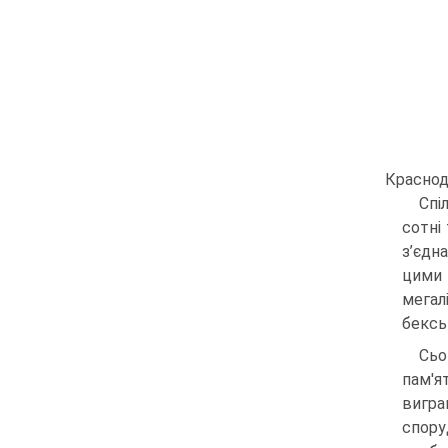
Краснода
Спі
сотні
з’єдн
цими 
мегал
бексь
Сьо
пам'я
вигра
спору