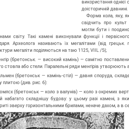
використання однієї с
доісторичній давнині.
Форма кола, яку, я
свідчить про культ
могли бути і поодино
нами світу. Такі камені викону­вали функції і первісного
да­ря. Археолога називають їх мегалітами (від грецьк. 
ктури мегаліти поділяються на таю 1125, VIIL /5|;
енгір (бретонськ. — високий камінь) — самітно поставле
го стовпа або стели. Пара­лельні ряди менгірів утворюють а
ольмен (бретонськ — камінь-стіл) — давня споруда, склад
 плитою (див. рис. 6):
ромлсх (бретонськ — коло з валунів) — коло з окремих ве
й набагато складнішу будову: у цьому разі камені, з як
риті зверху горизонтальними брилами, неначе дахом, а в с