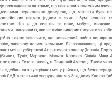
ди розглядалися як храми, що належали кельтським язич
дженнями переконливо доведено, що мегаліти були вст
вропейських племен (одним з яких і бумі кель­ти), 
критою. Що ж до кельтів, то вони, мабуть, вважали 
нними, шанували їх, але не вміли використовувати як «обсерв
рібно також зазначити, що величезний район поширенн
орію, заселену колись кельтами. Як зазнача­лося, ці пр
чаються на узбе­режжі Атлантичного океану (Іспанія, Португа
(Єгипет, Туніс, Марокко. Мальта. Корсика. Сіцілія, Мала А
х островах Тихого океану, в Південній Америці. Таким чин
ак здебільшого зустрічаються у районах, що безпосеред
рії СНД мегалітичні споруди відомі у Захід­ному Кавказі (Аб