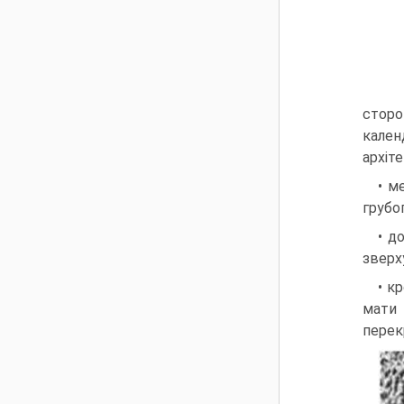
сторо
кален
архіте
• м
грубо
• д
зверху
• к
мати 
перек