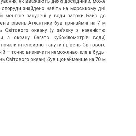
датування, як вважають деякі дослідники, може
і споруди знайдено навіть на морському дні.
лей менгірів занурені у води затоки Байс де
енів рівень Атлантики був при­наймні на 7 м
нь Світового океану (у зв'язку з наявністю
ли з океану багато кубокілометрів води)
 почали інтенсивно танути і рівень Світо­вого
шній — точно визначити неможливо, але в будь-
івень Світового океан)· був щонайменше на 70 м