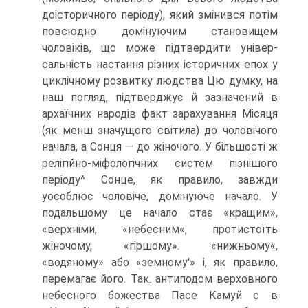
доісторичного періоду), який змінився потім
повсюдно домінуючим становищем
чоловіків, що може підтвердити універ­
сальність настання різних історичних епох у
циклічному розвитку людства Цю думку, на
наш погляд, підтверджує й зазначений в
архаїчних народів факт зара­хування Місяця
(як менш значущого світила) до чоловічого
начала, а Сонця — до жіночого. У більшості ж
релігійно-міфологічних систем пізнішого
періоду^ Сонце, як правило, завжди
уособлює чоловіче, домінуюче начало. У
подальшому це начало стає «кращим»,
«верхніми, «небесним«, протистоїть
жіночому, «гіршо­му». «нижньому«,
«водяному» або «земному'» і, як правило,
перемагає його. Так. антиподом верховного
небесного божества Пасе Камуй с в