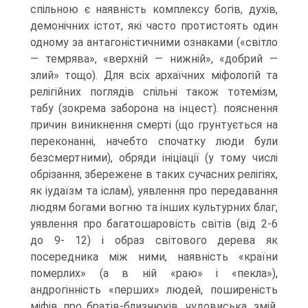
спільною є наявність комплексу богів, духів,
демо­нічних істот, які часто протистоять один
одному за антагоністичними ознака­ми («світло
— темрява», «верхній — нижній», «добрий —
злий» тощо). Для всіх архаїчних міфологій та
релігійних поглядів спільні також тотемізм,
табу (зокрема заборона на інцест). пояснення
причин виникнення смерті (що грун­тується на
переконанні, начебто спочатку люди були
безсмертними), обряди ініціації (у тому числі
обрізання, збережене в таких сучасних релігіях,
як іудаїзм та іслам), уявлення про передавання
людям богами вогню та інших культурних благ,
уявлення про багатошаровість світів (від 2-6
до 9- 12) і об­раз світового дерева як
посередника між ними, наявність «країни
померлих» (а в ній «раю» і «пекла»),
андрогінність «перших» людей, поширеність
міфів про братів-близнюків, чудовиська, змій,