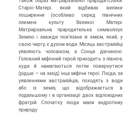
також образ матріархальної прародитсльки.
Старої-Матері. який відбиває велике
поширення (особливо серед північних
племені культу Великої Матері.
Матріархальна прародителька символізує
Землю і завжди пов'язана зі змієм, який, у
свою чергу, є духом води. Місяць австралійці
уявляють чоловіком, а Сонце дівчиною.
Головний міфічний герой приходить з півночі,
куди й намагаються потім повернутися
(рідше — на захід) інші міфічні герої. Люди, за
уявленнями австралійців, походять з води
або із землі, що відображається в
подальшому і в орга­нізації двох відповідних
фратрій. Спочатку люди мали андрогіниу
при­роду.