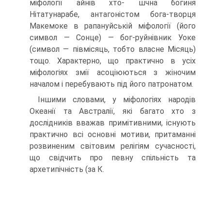
міфології айнів хто- шчна богиня
Нітатунарабе, антагоністом бога-творця
Макемоке в рапануйській міфології (його
символ — Сонце) — бог-руйнівник Уоке
(символ — півмісяць, тобто власне Місяць)
тощо. Характерно, що практично в усіх
міфологіях змії асоціюються з жіночим
началом і перебувають під його патронатом.
Іншими словами, у міфологіях народів
Океанії та Австралії, які багато хто з
дослідників вважав примітивними, існують
практично всі основні мотиви, притаманні
розвиненим світовим релігіям сучасності,
що свідчить про певну спільність та
архетипічність (за К.