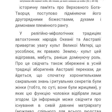
історичну пам'ять про Верховного Бога-
Творця, поступово підміняючи його
другорядними божествами, духами і
демонами племінного рангу.
У релігійно-міфологічних традиціях
автохтонних народів Океанії та Авст­ралії
привертає увагу культ Великої Матері, що
уособлює, як правило. Землю,- культ цей
відігравав, мабуть, раніше домінуючу роль.
Про це свідчать також збе­режені в усній
традиції аборигенів Австралії перекази, де
йдеться, що спочатку хоронительками
сакральних знань і ритуальних секретів були
жінки (тобто, по суті, вони були жрицями), у
яких цю функцію чоловіки відібрали лише
зго­дом. Ця інформація може свідчити про
існування в сивій давнині матріархату
(можливо, спільного для всього людства