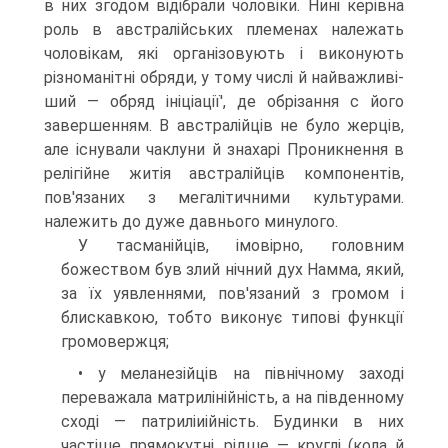
в них згодом відібрали чоловіки. Нині ке­рівна
роль в австралійських племенах належать
чоловікам, які орга­нізовують і виконують
різноманітні обряди, у тому числі й найважливі­
ший — обряд ініціації', де обрізання с його
завершенням. В австралійців не було жерців,
але існували чаклуни й знахарі Проникнення в
релігій­не житія австралійців компонентів,
пов'язаних з мегалітичними куль­турами.
належить до дуже давнього минулого.
У тасманійців, імовірно, головним
божеством був злий нічний дух Намма, який,
за їх уявленнями, пов'язаний з громом і
блискавкою, тоб­то виконує типові функції
громовержця;
• у меланезійців на північному заході
переважала матрилінійність, а на південному
сході — патриліиійність. Будинки в них
частіше прямокутні, рідше — круглі (кола й