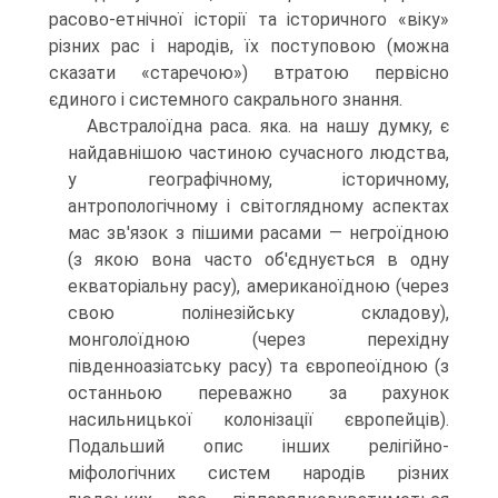
расово-етнічної історії та історичного «віку»
різних рас і на­родів, їх поступовою (можна
сказати «старечою») втратою первісно
єдиного і системного сакрального знання.
Австралоїдна раса. яка. на нашу думку, є
найдавнішою частиною сучасно­го людства,
у географічному, історичному,
антропологічному і світоглядному ас­пектах
мас зв'язок з пішими расами — негроїдною
(з якою вона часто об'єд­нується в одну
екваторіальну расу), американоїдною (через
свою полінезійську складову),
монголоїдною (через перехідну
південноазіатську расу) та європеоїд­ною (з
останньою переважно за рахунок
насильницької колонізації європейців).
Подальший опис інших релігійно-
міфологічних систем народів різних