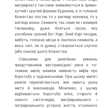
матріархату так само виявляються в прямо­
кутній і круглій формах будинків, а їх головне
божество постає то у вигляді чоловіка, то у
вигляді жінки. Семанги, так само як і вимерлі
тасманійці, дуже бояться грози, яку
уособлює грізний бог Карі. Злий Карі посідає,
мабуть, головне місце в пантеоні семангів, а
весь світ, на їх думку, створюється слугою
(або сином) цього божества.
Спільними для релігійних уявлень
представників австралоїдної раси є то­
темізм, магія, анімізм наявність міфів про
боротьбу з чудовиськами. При цьо­му магія і
релігія переплітаються, але мають різну
мету й виконавців. Можливо, у цьому
відбивається боротьба епох, старого й
нового світоглядів, матріархаль­ного і
патріархального устроїв життя, хтонічного