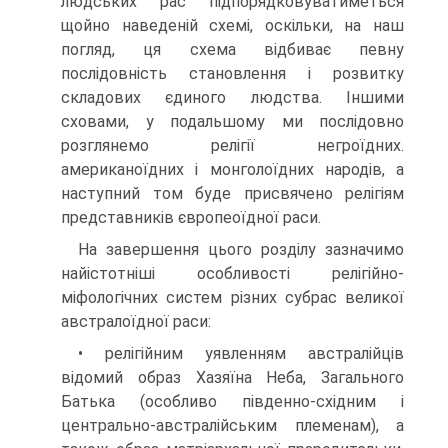
людських рас підпорядковуватиметься
щойно наведеній схемі, оскільки, на наш
погляд, ця схема відбиває певну
послідовність становлення і розвитку
складових єдиного людства. Іншими
сховами, у подальшому ми послідовно
розглянемо релігії не­гроїдних.
американоїдних і монголоїдних народів, а
наступний том буде присвя­чено релігіям
представників європеоїдної раси.
На завершення цього розділу зазначимо
найістотніші особливості ре­лігійно-
міфологічних систем різних субрас великої
австралоїдної раси:
• релігійним уявленням австралійців
відомий образ Хазяїна Неба, Загаль­ного
Батька (особливо південно-східним і
центрально-австралійським племенам), а