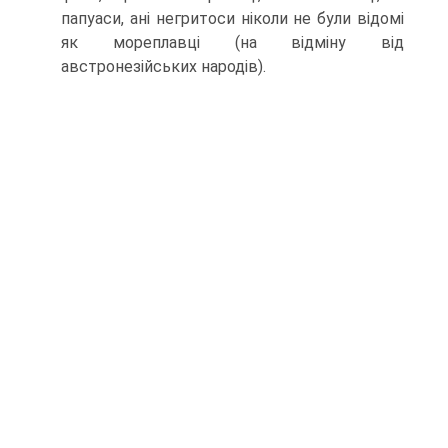
папуаси, ані негритоси ніколи не були відомі
як мореплавці (на від­міну від
австронезійських народів).