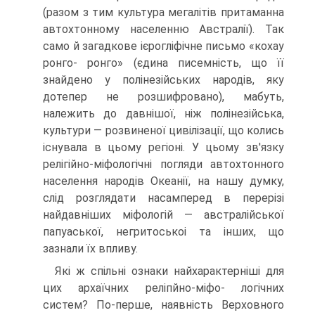
(разом з тим культура мегалітів притаманна
автохтонному населенню Австралії). Так
само й загадкове ієрогліфічне письмо «кохау
ронго- ронго» (єдина писемність, що її
знайдено у полінезійських народів, яку
дотепер не розшифровано), мабуть,
належить до давнішої, ніж полінезійська,
культу­ри — розвиненої цивілізації, що колись
існувала в цьому регіоні. У цьому зв'яз­ку
релігійно-міфологічні погляди автохтонного
населення народів Океанії, на нашу думку,
слід розглядати насамперед в перерізі
найдавніших міфологій — австралійської
папуаської, негритоськоі та інших, що
зазнали їх впливу.
Які ж спільні ознаки найхарактерніші для
цих архаїчних реліпйно-міфо- логічних
систем? По-перше, наявність Верховного