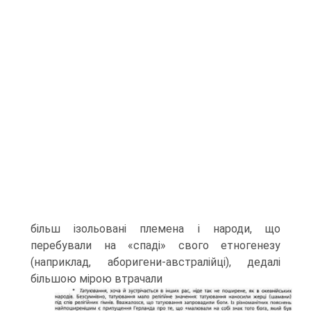
більш ізольовані племена і народи, що
перебували на «спаді» свого ет­ногенезу
(наприклад, аборигени-австралійці), дедалі
більшою мірою втрачали