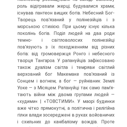
роль відігравали жерці; будувалися храми;
існував пантеон вищих богів. Небесний Бог-
Творець пов'язаний у полінезійців і з
морською сти­хією. При цьому існує кілька
поколінь богів. Поділ людей на два роди
темно- і світловолосих полінезійці
пов'язують з їх поход­женням від різних
богів: від громовержця Ронго і небесного
творця Тангароа. У рапануйців зафіксовано
також дуалізм світла і темряви світлий
верховний бог Макемаке пов'язаний із
Сонцем і вогнем, а бог — руйнівник Землі
Уоке — з Місяцем. Рапануйці так само пам'я­
тають війни між двома групами людей —
«худими« | «ТОВСТИМИ». У маорі будинки
вже чітко прямокутні, а політична і релігійна
гілки влади зосереджені в руках войовничих
і схильних до канібалізму вож­дів. Проте