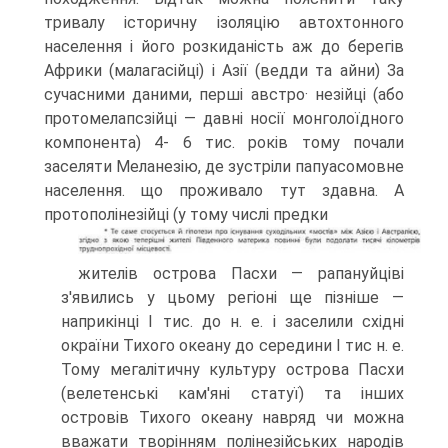
тривалу істо­ричну ізоляцію автохтонного
населення і його розкиданість аж до берегів
Аф­рики (малагасійці) і Азії (ведди та айни) За
сучасними даними, перші австро· незійці (або
протомелапсзійці — давні носії монголоїдного
компонента) 4- 6 тис. років тому почали
заселяти Меланезію, де зустріли папуасомовне
на­селення. що проживало тут здавна. А
протополінезійці (у тому числі предки
жителів острова Пасхи — рапануйціві
з'явились у цьому регіоні ще пізніше —
наприкінці І тис. до н. е. і заселили східні
окраїни Тихого океану до середини І тис н. е.
Тому мегалітичну культуру острова Пасхи
(велетенські кам'яні ста­туї) та інших
островів Тихого океану навряд чи можна
вважати творінням по­лінезійських народів