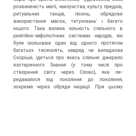
розвиненість магії, чаклунства, куль­ту предків,
ритуальних танців, пісень, обрядове
використання масок, татую­вань’ і багато
іншого. Така велика кількість спільного в
релігійно-міфологіч­них системах народів, які
були ізольовані один від одного протягом
багатьох тисячоліть, навряд чи випадкова
Скоріше, ідеться про якесь спільне джерело
езотеричного Знання (у тому числі про
створення світу через Слово), яке пе­
редавалося від покоління до покоління,
зокрема через обряди ініціації.
При цьому