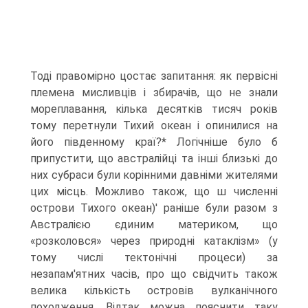
Тоді правомірно цостає запитання: як первісні
племена мисливців і збирачів, що не знали
мореплавання, кілька де­сятків тисяч років
тому перетнули Тихий океан і опинилися на
його південно­му краї?* Логічніше було б
припустити, що австралійці та інші близькі до
них субраси були корінними давніми жителями
цих місць. Можливо також, що ш численні
острови Тихого океан)' раніше були разом з
Австралією єдиним мате­риком, що
«розколовся» через природні катаклізм» (у
тому числі тектонічні процеси) за
незапам'ятних часів, про що свідчить також
велика кількість островів вулканічного
походження. Відтак можна пояснити таку