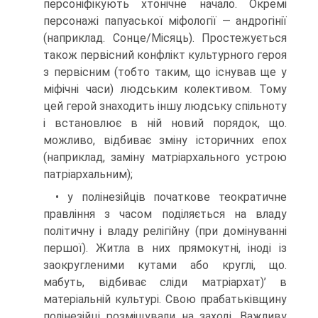
персоніфікують хтонічне начало. Окремі
персонажі папуаської міфо­логії — андрогінії
(наприклад. Сонце/Місяць). Простежується
також первісний конфлікт культурного героя
з первісним (тобто таким, що існував ще у
міфічні часи) людським колективом. Тому
цей герой зна­ходить іншу людську спільноту
і встановлює в ній новий порядок, що.
можливо, відбиває зміну історичних епох
(наприклад, заміну матріар­хального устрою
патріархальним);
• у полінезійців початкове теократичне
правління з часом поділяється на владу
політичну і владу релігійну (при домінуванні
першої). Жит­ла в них прямокутні, іноді із
заокругленими кутами або круглі, що.
мабуть, відбиває сліди матріархат)’ в
матеріальній культурі. Свою прабатьківщину
полінезійці розміщували на заході. Важливу