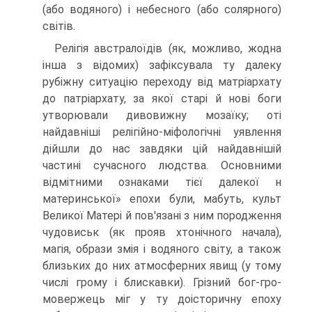
(або водяного) і небесного (або солярного)
світів.
Релігія австралоїдів (як, можливо, жодна
інша з відомих) зафіксувала ту далеку
рубіжну ситуацію переходу від матріархату
до патріархату, за якої старі й нові боги
утворювали дивовижну мозаїку; оті
найдавніші релігійно-міфо­логічні уявлення
дійшли до нас завдяки цій найдавнішій
частині сучасного людства. Основними
відмітними ознаками тієї далекої н
материнської» епохи були, мабуть, культ
Великої Матері й пов'язані з ним породження
чудовиськ (як прояв хтонічного начала),
магія, образи змія і водяного світу, а також
близь­ких до них атмосферних явищ (у тому
числі грому і блискавки). Грізний бог-гро-
мовержець міг у ту доісторичну епоху