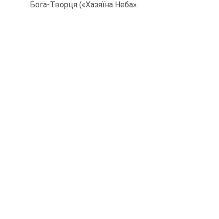
Бога-Творця («Хазяїна Неба».