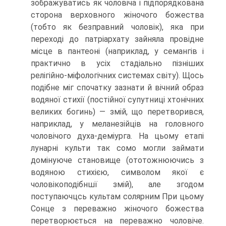
зображуватись як чоловіча і підпорядко­вана
сторона верховного жіночого божества
(тобто як безправний чоловік), яка при
переході до патріархату зайняла провідне
місце в пантеоні (наприклад, у се­мангів і
практично в усіх стадіально пізніших
релігійно-міфологічних системах світу). Щось
подібне міг спочатку зазнати й вічний образ
водяної стихії (постій­ної супутниці хтонічних
великих богинь) — змій, що перетворився,
наприклад, у меланезійців на головного
чоловічого духа-деміурга. На цьому етапі
лунарні культи так сомо могли займати
домінуюче становище (ототожнюючись з
водя­ною стихією, символом якої є
чоловікоподібншї змій), але згодом
поступаючцсь культам солярним При цьому
Сонце з переважно жіночого божества
перетво­рюється на переважно чоловіче.