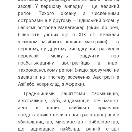
заході. У першому випадку — це великий
регіон Тихого океану з численни­ми
островами, а в другому — Індійський океан у
напрямі острова Мадагаскар (який, до речі,
більшість учених ще в XIX ст. вважали
уламком загиблого колись материка). І в
першому, і у другому випадку австралійські
перекази можуть свідчити про
прабатьківщину австралійців в індо-
тихоокеанському регіоні (як­що, зрозуміло, не
зважати на гіпотезу заселення Австралії з
Азії або, напри­клад. з Африки).
Традиційними заняттями тасманійців,
австралійців, кубу, андаманців, се- мангів.
aera й інших найбільш архаїчних
представників великої австралоїдної раси є
збиральництво, мисливство і риболовство,
що відповідає найбільш ранній стадії