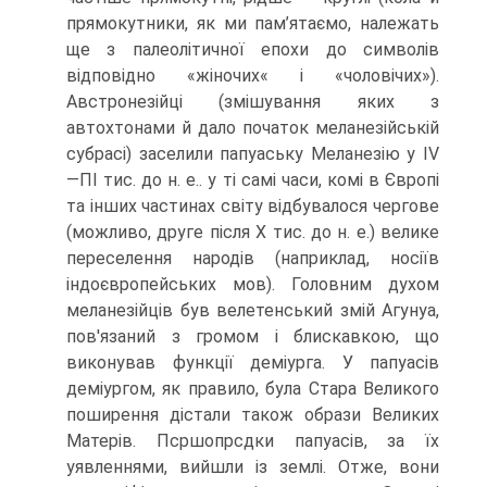
прямокутники, як ми пам’ятаємо, належать
ще з палеолітичної епохи до символів
відповідно «жіночих« і «чоловічих»).
Австронезійці (змішування яких з
автохтонами й дало початок мелане­зійській
субрасі) заселили папуаську Меланезію у IV
—ПІ тис. до н. е.. у ті самі часи, комі в Європі
та інших частинах світу відбувалося чер­гове
(можливо, друге після X тис. до н. е.) велике
переселення народів (наприклад, носіїв
індоєвропейських мов). Головним духом
меланезійців був велетенський змій Агунуа,
пов'язаний з громом і блискавкою, що
виконував функції деміурга. У папуасів
деміургом, як правило, була Стара Великого
поширення дістали також образи Великих
Матерів. Псршопрсдки папуасів, за їх
уявленнями, вийшли із землі. Отже, вони