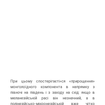
При цьому спостерігаєті»ся «прирощен­ня»
монголоїдного компонента в напрямку з
півночі на південь і з заходу на схід: якщо в
меланезійській расі він незначний, а в
полінезійсько-мікронезійській вже чітко