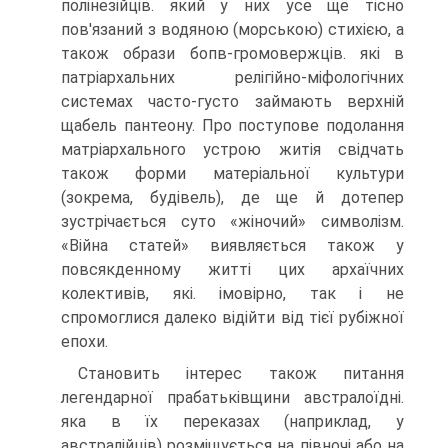
по­лінезійців. який у них усе ще тісно
пов'язаний з водяною (морською) стихією, а
також образи бопв-громовержців. які в
патріархальних релігійно-міфологіч­них
системах часто-густо займають верхній
щабель пантеону. Про поступове подолання
матріархального устрою житія свідчать
також форми матеріальної культури
(зокрема, будівель), де ще й дотепер
зустрічається суто «жіночий» символізм.
«Війна статей» виявляється також у
повсякденному житті цих ар­хаїчних
колективів, які. імовірно, так і не
спромоглися далеко відійти від тієї рубіжної
епохи.
Становить інтерес також питання
легендарної прабатьківщини австрало­їдні.
яка в їх переказах (наприклад, у
австралійців) розміщується на півночі або на