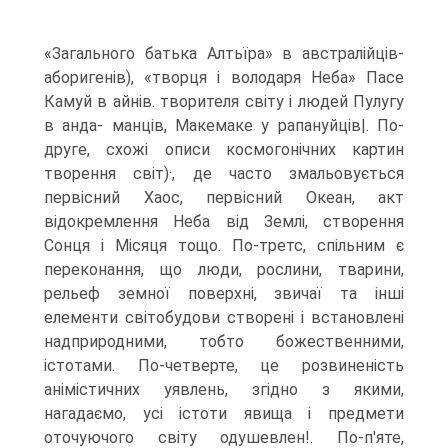
«Загального батька Алтьїра» в австралійців-
аборигенів), «творця і во­лодаря Неба» Пасе
Камуй в айнів. творителя світу і людей Пулугу
в анда- манців, Макемаке у рапануйців|. По-
друге, схожі описи космогонічних картин
творення світ)·, де часто змальовується
первісний Хаос, первісний Океан, акт
відокремлення Неба від Землі, створення
Сонця і Місяця тощо. По-третс, спільним є
переконання, що люди, рослини, тварини,
рельеф земної поверхні, звичаї та інші
елементи світобудови створені і встановлені
надприродними, тобто божественними,
істотами. По-четверте, це розвиненість
анімістичних уявлень, згідно з якими,
нагадаємо, усі істоти явища і предмети
оточуючого світу одушевлен!. По-п'яте,