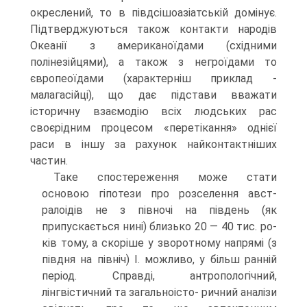
окреслений, то в півдсішоазіатській домінує.
Підтверджуються також контакти народів
Океанії з американоїдами (східними
полінезійцями), а також з негроїдами то
європеоїдами (характерніш приклад -
малагасійці), що дає під­стави вважати
історичну взаємодію всіх людських рас
своєрідним процесом «перетікання» однієї
раси в іншу за рахунок найконтактніших
частин.
Таке спостереження може стати
основою гіпотези про розселення авст-
ралоідів не з півночі на південь (як
припускається нині) близько 20 — 40 тис. ро­
ків тому, а скоріше у зворотному напрямі (з
півдня на північ) І. можливо, у більш ранній
період. Справді, антропологічний,
лінгвістичний та загальноісто- ричний аналізи