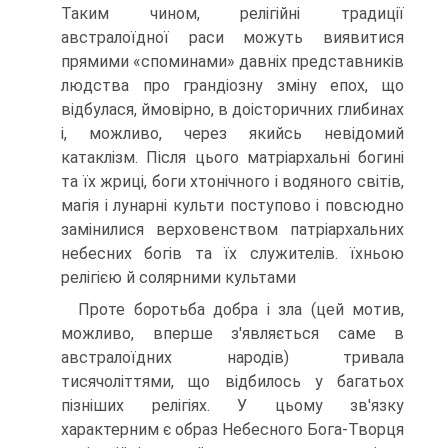
Таким чином, релігійні традиції
австралоїдної раси можуть виявитися
прямими «споминами» давніх представників
людства про грандіозну зміну епох, що
відбулася, ймовірно, в доісторичних глибинах
і, можливо, через якийсь невідомий
катаклізм. Після цього матріархальні богині
та їх жриці, боги хтонічного і водяного світів,
магія і лунарні культи поступово і повсюдно
замінилися верховенством патріархальних
небесних богів та їх слу­жителів. їхньою
релігією й солярними культами
Проте боротьба добра і зла (цей мотив,
можливо, вперше з'являється саме в
австралоїдних народів) тривала
тисячоліттями, що відбилось у багатьох
пізні­ших релігіях. У цьому зв'язку
характерним є образ Небесного Бога-Творця