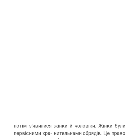
потім з'явилися жінки й чоловіки. Жінки були
первісними хра- нительками обрядів. Це право