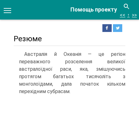
Помощь проекту
<<
↑
>>
Резюме
Австралія й Океанія — це регіон
переважного розселення великої
австралоїд­ної раси, яка, змішуючись
протягом багатьох тисячоліть з
монголоїдами, дала початок кільком
перехідним субрасам.