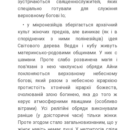
зустрічаються священнослужителі, яких
спеціально готува­ли для служіння
верховному богові Іо;
• у мікронезійців зберігається архаїчний
культ жіночих предків, але ви­никає (як і в
споріднених з ними полінезійців) ідея
Світового дерева. Веддн і кубу живуть
материнсько-родовими общинами. У них с
шама­ни. Проте слабо розвинена магія і
пов'язані з нею чаклунські обряди. Айни
поклоняються верховному небесному
богові, який разом з небес­ною ієрархією
протистоїть хтонічній ієрархії божеств,
очолюваній злою богинею, яка до того ж
керує атмосферними явищами (особливо
вітра­ми). Усі релігійні обряди виконували
раніше (у доісторичні часи) тільки жінки.
Проте згодом стало загальновизнаним, що у
жінок навіть немає душі. У негритосів сліди