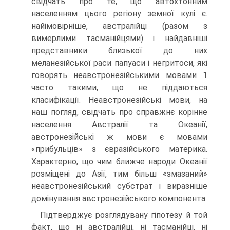
свідчать про те, що автохтонним
населенням цього регіону зем­ної кулі є.
найімовірніше, австралійці (разом з
вимерлими тасманійцями) і най­давніші
представники близької до них
меланезійської раси папуаси і негритоси, які
говорять неавстронезійськими мовами 1
часто такими, що не піддаються
класифікації. Неавстронезійські мови, на
наш погляд, свідчать про справжнє корінне
населення Австралії та Океанії,
австронезійські ж мови є мовами
«прибульців» з євразійського материка.
Характерно, що чим ближче на­роди Океанії
розміщені до Азії, тим більш «змазаний»
неавстронезійський суб­страт і виразніше
домінування австронезійського компонента
Підтверджує розглядувану гіпотезу й той
факт, що ні австралійці, ні тас­манійці, ні