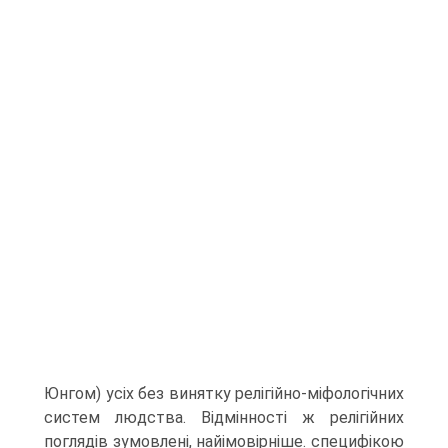
Юнгом) усіх без винятку релігійно-міфологі­чних
систем людства. Відмінності ж релігійних
поглядів зумовлені, найімовір­ніше. специфікою