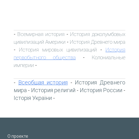
Всемирная история
История доколумбовых
-
-
цивилизаций Америки
История Древнего мира
-
История мировых цивилизаций
История
-
-
первобытного общества
Колониальные
-
империи
-
Всеобщая история
История Древнего
-
-
мира
История религий
История России
-
-
-
Історія України
-
О проекте