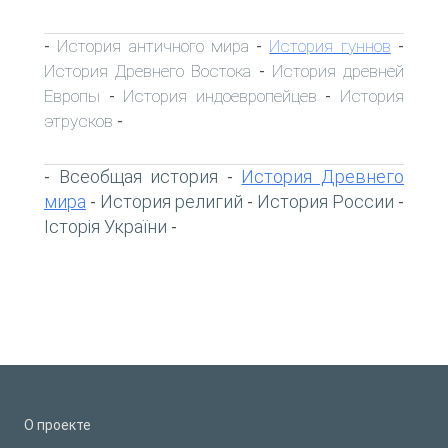
История античного мира
История гуннов
-
-
-
История Древнего Востока
История древней
-
Европы
История индоевропейцев
История
-
-
этрусков
-
Всеобщая история
История Древнего
-
-
мира
История религий
История России
-
-
-
Історія України
-
О проекте