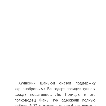
Хуннский шаньюй оказал поддержку
«краснобровым». Бла­годаря позиции хуннов,
вождь повстанцев Лю Пэн-цзы и его
полководец Фань Чун одержали полную
победу. В 27 г. столица снова была взята и