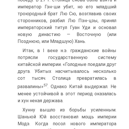
император Гэн-ши убит, но его младший
троюродный брат Лю Сю, возглавив своих
сторонников, разбил Лю Пэн-цзы, принял
императорский титул Гуан Уди и осно­вал
новую династию — Восточную (или
Позднюю, или Млад­шую) Хань.
Итак, в I веке н.э. гражданские войны
потрясли государствен­ную систему
китайской империи. «Голодные поедали друг
друга. Убитых насчитывалось несколько
сот тысяч. Столица превратилась в
57
развалины»
. Однако Китай выдержал. Не
менее устойчи­вой в этот период оказалась
и хун некая держава.
Хунну вышло из борьбы усиленным.
Шаньюй Юй восстано­вил мощь империи
Модэ. Когда посол нового императора