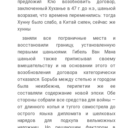
предложил Юю возобновить договор,
заключенный Хуханье в 47 г. до н.э., шаньюй
возразил, что времена переменились: тогда
Хунну было слабо, а Китай силен, сейчас же
хунны
заняли все пограничные места и
восстановили границу, уста­новленную
первыми шаньюями. Гибель Ван Мана
шаньюй также приписывал своему
вмешательству и на основании это­го от
возобновления договора категорически
отказался. Борьба между степью и городом
была неизбежна, перипетии же ее
составляли содержание новой эпохи. Обе
стороны собрали все средства для войны —
от длинного копья и тугого само­стрела до
острого языка дипломата и шелковых
нарядов для подкупа вельможных
наложниц. Но решающим фактором в