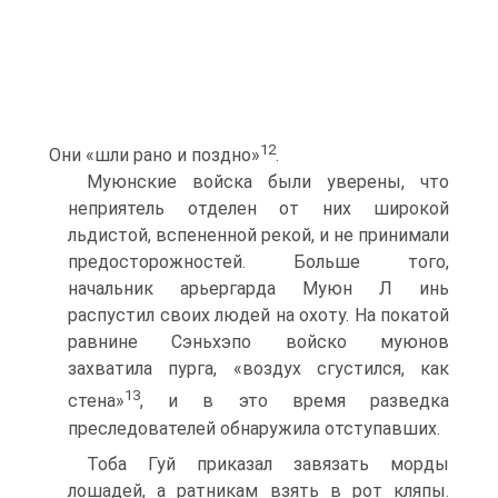
12
Они «шли рано и поздно»
.
Муюнские войска были уверены, что
неприятель отделен от них широкой
льдистой, вспененной рекой, и не принима­ли
предосторожностей. Больше того,
начальник арьергарда Муюн Л инь
распустил своих людей на охоту. На покатой
равнине Сэньхэпо войско муюнов
захватила пурга, «воздух сгустил­ся, как
13
стена»
, и в это время разведка
преследователей обнаружила отступавших.
Тоба Гуй приказал завязать морды
лошадей, а ратникам взять в рот кляпы.