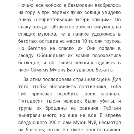
Ночью все войско в безмолвии взобралось
на гору, а при первых лучах солнца увидело
внизу «неприя­тельский лагерь спящим». По
знаку вождя табгачское войско кинулось на
спящих муюнов; те в панике ударились в
бег­ство, оставив на месте 10 тысяч трупов.
Но бегство не спас­ло их. Они попали в
засаду. Обошедшая их армия перехвати­ла
беглецов, и 50 тысяч человек сдались в
плен. Самому Муюну Бао удалось бежать.
За этим последовала страшная сцена. Для
того чтобы обес­силить противника, Тоба
Гуй приказал перебить всех плен­ных.
Пятьдесят тысяч человек были убиты, и
трупы их бро­шены на равнине. Табгачи
выиграли много, но еще не все. В апреле
следующего 396 г. сам Муюн Чуй, несмотря
на болезнь, встал во главе своего войска.