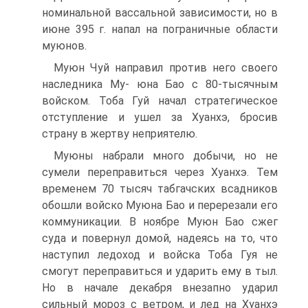
номинальной вассальной зависимости, но в
июне 395 г. напал на пограничные обла­сти
муюнов.
Муюн Чуй направил против него своего
наследника My- юна Бао с 80-тысячным
войском. Тоба Гуй начал стратеги­ческое
отступление и ушел за Хуанхэ, бросив
страну в жерт­ву неприятелю.
Муюны набрали много добычи, но не
сумели переправиться через Хуанхэ. Тем
временем 70 тысяч табгачских всадников
обошли войско Муюна Бао и перерезали его
коммуникации. В ноябре Муюн Бао сжег
суда и повернул домой, надеясь на то, что
наступил ледоход и войска Тоба Гуя не
смогут переправиться и ударить ему в тыл.
Но в начале декабря вне­запно ударил
сильный мороз с ветром, и лед на Хуанхэ