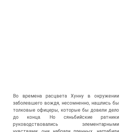
Во времена расцвета Хунну в окружении
заболевшего вождя, несомненно, нашлись бы
толковые офи­церы, которые бы довели дело
до конца. Но сяньбийские рат­ники
руководствовались элементарными
чувствами: они набрали пленных, награбили