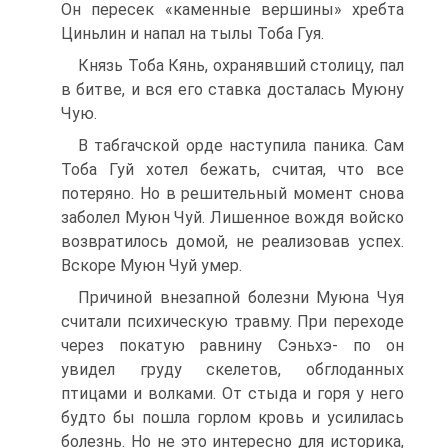
Он пересек «камен­ные вершины» хребта
Циньлин и напал на тылы Тоба Гуя.
Князь Тоба Кянь, охранявший столицу, пал
в битве, и вся его ставка досталась Муюну
Чую.
В табгачской орде наступила паника. Сам
Тоба Гуй хотел бежать, считая, что все
потеряно. Но в решительный момент снова
заболел Муюн Чуй. Лишенное вождя войско
возврати­лось домой, не реализовав успех.
Вскоре Муюн Чуй умер.
Причиной внезапной болезни Муюна Чуя
считали психи­ческую травму. При переходе
через покатую равнину Сэньхэ- по он
увидел груду скелетов, обглоданных
птицами и волка­ми. От стыда и горя у него
будто бы пошла горлом кровь и усилилась
болезнь. Но не это интересно для историка,