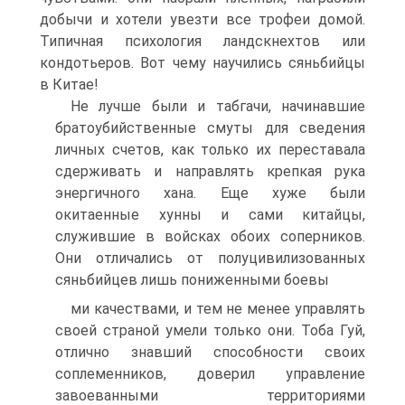
добычи и хотели увезти все трофеи до­мой.
Типичная психология ландскнехтов или
кондотьеров. Вот чему научились сяньбийцы
в Китае!
Не лучше были и табгачи, начинавшие
братоубийствен­ные смуты для сведения
личных счетов, как только их пере­ставала
сдерживать и направлять крепкая рука
энергичного хана. Еще хуже были
окитаенные хунны и сами китайцы,
служившие в войсках обоих соперников.
Они отличались от полуцивилизованных
сяньбийцев лишь пониженными боевы­
ми качествами, и тем не менее управлять
своей страной уме­ли только они. Тоба Гуй,
отлично знавший способности своих
соплеменников, доверил управление
завоеванными террито­риями