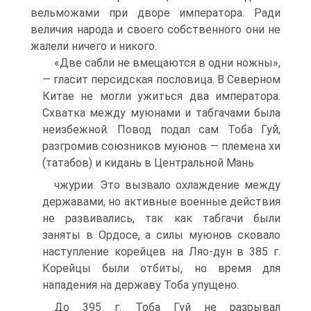
вельможами при дворе импера­тора. Ради
величия народа и своего собственного они не
жа­лели ничего и никого.
«Две сабли не вмещаются в одни ножны»,
— гласит персид­ская пословица. В Северном
Китае не могли ужиться два императора.
Схватка между муюнами и табгачами была
неиз­бежной. Повод подал сам Тоба Гуй,
разгромив союзников муюнов — племена хи
(татабов) и кидань в Центральной Мань­
чжурии. Это вызвало охлаждение между
державами, но ак­тивные военные действия
не развивались, так как табгачи были
заняты в Ордосе, а силы муюнов сковало
наступление корейцев на Ляо-дун в 385 г.
Корейцы были отбиты, но вре­мя для
нападения на державу Тоба упущено.
До 395 г. Тоба Гуй не разрывал