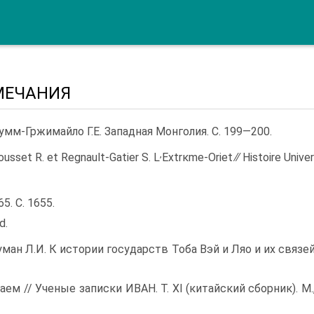
МЕЧАНИЯ
умм-Гржимайло Г.Е. Западная Монголия. С. 199—200.
,
usset R. et Regnault-Gatier S. L
Extrκme-Oriet ∕∕ Histoire Univer
65. С. 1655.
d.
ман Л.И. К истории государств Тоба Вэй и Ляо и их связе
аем // Ученые записки ИВАН. Т. Xl (китайский сбор­ник). M.