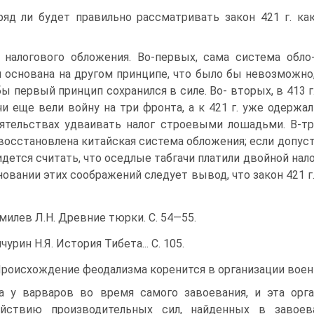
яд ли будет правильно рассматривать закон 421 г. ка
 налогового обложения. Во-первых, сама система обло
 основана на другом принципе, что было бы невоз­можно
бы первый принцип сохранился в силе. Во- вторых, в 413 г
чи еще вели войну на три фронта, а к 421 г. уже одержа
ятельствах удваивать налог строевыми лошадьми. В-тр
восста­новлена китайская система обложения; если допусти
идется считать, что оседлые табгачи платили двойной налог
новании этих сообра­жений следует вывод, что закон 421 г.
милев Л.Н. Древние тюрки. С. 54—55.
чурин Н.Я. История Тибета... С. 105.
роисхождение феодализма коренится в организации воен
а у варваров во время самого завоевания, и эта орга
йствию произ­водительных сил, найденных в завоев