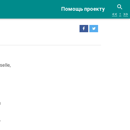
Помощь проекту
<<
↑
>>
selle,
й
,