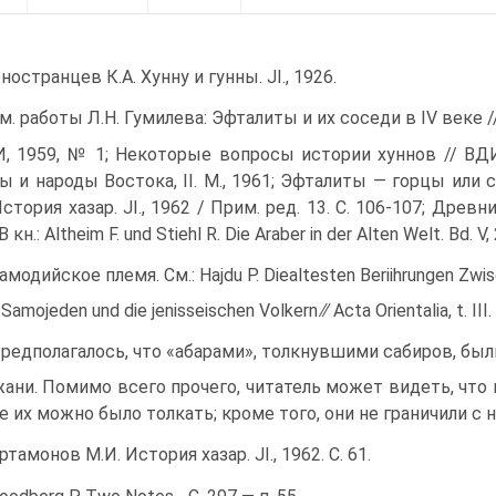
ностранцев К.А. Хунну и гунны. JI., 1926.
м. работы Л.Н. Гумилева: Эфталиты и их соседи в IV веке /
, 1959, № 1; Некоторые вопросы истории хуннов // ВДИ,
ы и народы Востока, II. M., 1961; Эфталиты — горцы или ст
История хазар. JI., 1962 / Прим. ред. 13. С. 106-107; Древ
 кн.: Altheim F. und Stiehl R. Die Araber in der Alten Welt. Bd. V, 
амодийское племя. См.: Hajdu P. Diealtesten Beriihrungen Zwi
Samojeden und die jenisseischen Volkern ∕∕ Acta Orientalia, t. III.
редполагалось, что «абарами», толкнувшими сабиров, был
ани. Помимо всего прочего, читатель может видеть, что 
е их можно было толкать; кроме того, они не граничили с н
тамонов М.И. История хазар. JI., 1962. С. 61.