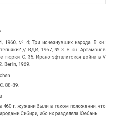
/
 1960, № 4; Три исчезнувших народа. В кн.:
еп­няки? // ВДИ, 1967, № 3. В кн.: Артамонов
ние тюр­ки. С. 35; Ирано-эфталитская война в V
2. Berlin, 1969.
schen
 С. 88-89.
и
в 460 г. жужани были в таком положении, что
аро­дами Сибири, ибо их разделяла Юебань.