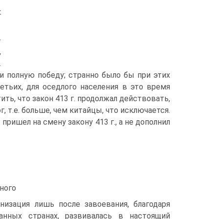
к
­
,
.
ли полную победу; странно было бы при этих
етьих, для оседлого населения в это время
ть, что закон 413 г. продолжал действовать,
, т.е. больше, чем китайцы, что исключается.
 пришел на смену закону 413 г., а не дополнил
ного
низа­ция лишь после завоевания, благодаря
анных странах, раз­вивалась в настоящий