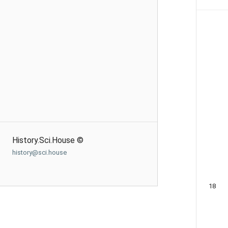
History.Sci.House ©
history@sci.house
18