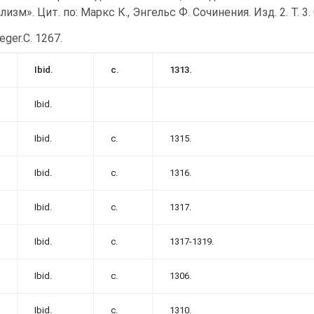
изм». Цит. по: Маркс К., Эн­гельс Ф. Сочинения. Изд. 2. Т. 3. 
eger.С. 1267.
Ibid.
с.
1313.
Ibid.
Ibid.
с.
1315.
Ibid.
с.
1316.
Ibid.
с.
1317.
Ibid.
с.
1317-1319.
Ibid.
с.
1306.
Ibid.
с.
1310.