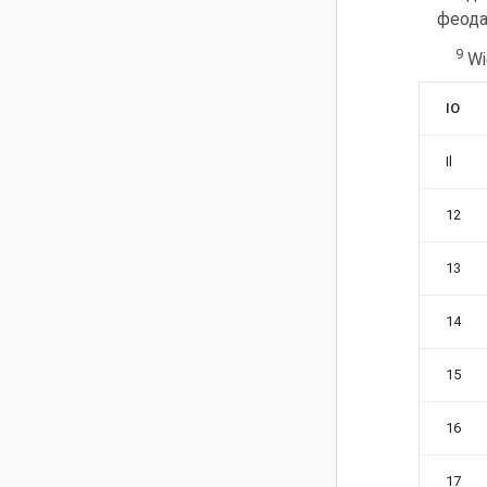
феодал
9
Wi
IO
Il
12
13
14
15
16
17