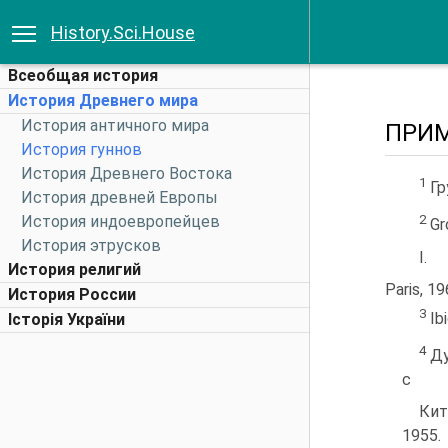
History.Sci.House
Всеобщая история
История Древнего мира
История античного мира
ПРИ
История гуннов
История Древнего Востока
1
Гр
История древней Европы
История индоевропейцев
2
Gro
История этрусков
I.
История религий
Paris, 19
История России
3
Ibi
Історія України
4
Ду
с
Кит
1955.