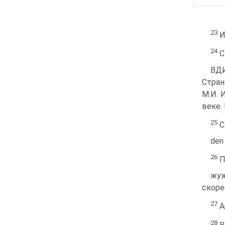
23
И
24
С
ВДИ
Стран
М.И. 
веке. В
25
С
den 
26
П
жуж
скоре
27
Ар
28