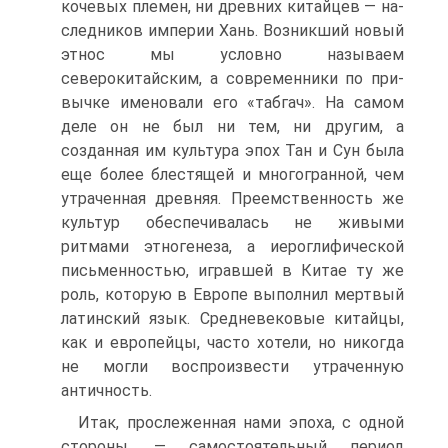
кочевых племен, ни древних китайцев — на­
следников империи Хань. Возникший новый
этнос мы ус­ловно называем
северокитайским, а современники по при­
вычке именовали его «табгач». На самом
деле он не был ни тем, ни другим, а
созданная им культура эпох Тан и Сун была
еще более блестящей и многогранной, чем
утраченная древняя. Преемственность же
культур обеспечивалась не жи­выми
ритмами этногенеза, а иероглифической
письменностью, игравшей в Китае ту же
роль, которую в Европе выполнил мертвый
латинский язык. Средневековые китайцы,
как и европейцы, часто хотели, но никогда
не могли воспроизвес­ти утраченную
античность.
Итак, прослеженная нами эпоха, с одной
стороны, — самостоятельный период