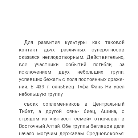
Для развития культуры как таковой
контакт двух различ­ных суперэтносов
оказался неплодотворным. Действительно,
все участники событий погибли, за
исключением двух не­больших групп,
успевших бежать с поля постоянных сраже­
ний. В 439 г. сяньбиец Туфа Фань Ни увел
небольшую группу
своих соплеменников в Центральный
Тибет, а другой сянь- биец, Ашина, с
отрядом из «пятисот семей» откочевал в
Восточный Алтай. Обе группы беглецов дали
начало могу­чим державам Средневековья: