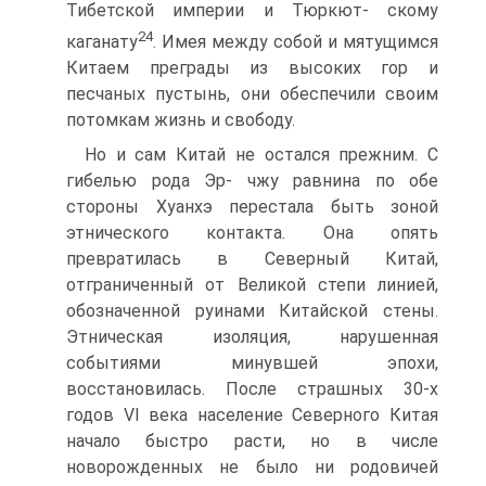
Тибетской империи и Тюркют- скому
24
каганату
. Имея между собой и мятущимся
Китаем преграды из высоких гор и
песчаных пустынь, они обеспечи­ли своим
потомкам жизнь и свободу.
Но и сам Китай не остался прежним. C
гибелью рода Эр- чжу равнина по обе
стороны Хуанхэ перестала быть зоной
этнического контакта. Она опять
превратилась в Северный Китай,
отграниченный от Великой степи линией,
обозна­ченной руинами Китайской стены.
Этническая изоляция, нарушенная
событиями минувшей эпохи,
восстановилась. После страшных 30-х
годов VI века население Северного Ки­тая
начало быстро расти, но в числе
новорожденных не было ни родовичей