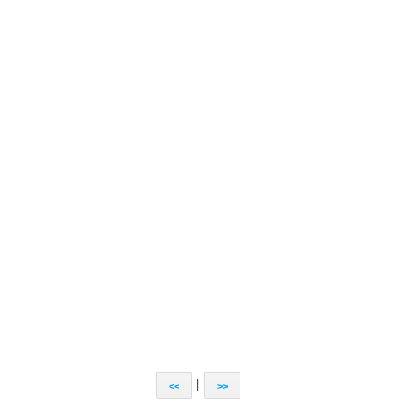
|
<<
>>