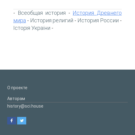
Всеобщая история
История Древнего
-
-
мира
История религий
История России
-
-
-
Історія України
-
О проекте
Авторам
history@sci.house