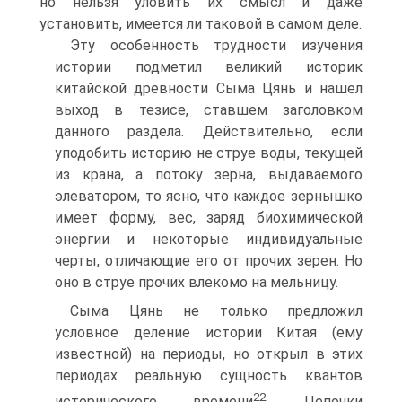
но нельзя уло­вить их смысл и даже
установить, имеется ли таковой в са­мом деле.
Эту особенность трудности изучения
истории подметил великий историк
китайской древности Сыма Цянь и нашел
выход в тезисе, ставшем заголовком
данного раздела. Действи­тельно, если
уподобить историю не струе воды, текущей
из крана, а потоку зерна, выдаваемого
элеватором, то ясно, что каждое зернышко
имеет форму, вес, заряд биохимиче­ской
энергии и некоторые индивидуальные
черты, отличаю­щие его от прочих зерен. Но
оно в струе прочих влекомо на мельницу.
Сыма Цянь не только предложил
условное деление исто­рии Китая (ему
известной) на периоды, но открыл в этих
периодах реальную сущность квантов
22
исторического време­ни
. Цепочки