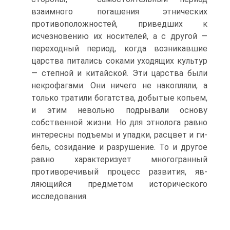
взаимного погашения этнических
противоположностей, приведших к
исчезновению их носите­лей, а с другой —
переходный период, когда возникавшие
царства питались соками уходящих культур
— степной и ки­тайской. Эти царства были
некрофагами. Они ничего не на­копляли, а
только тратили богатства, добытые копьем,
и этим невольно подрывали основу
собственной жизни. Но для этнолога равно
интересны подъемы и упадки, расцвет и ги­
бель, созидание и разрушение. То и другое
равно характе­ризует многогранный
противоречивый процесс развития, яв­
ляющийся предметом исторического
исследования.