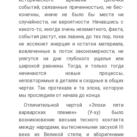
событий, связанные причинностью, не бес­
конечны, иначе не было бы места ни
случайности, ни веро­ятности. Начавшись с
какого-то, иногда очень незаметного, факта,
события растут, как лавина, до тех пор, пока
не ис­сякнет инерция и остатки материала,
вовлеченные в поток закономерности, не
улягутся на дне глубокого ущелья или
широкой равнины. Тогда, и только тогда
начинаются новые процессы,
неповторимые в деталях и сходные в общих
чер­тах. Так протекала и та эпоха, которую
мы проследили от начала до конца.
Отличительной чертой «Эпохи пяти
варварских племен» (У-ху) было
возникновение весьма тесного контакта
между народами, вытесненными засухой III
века из Великой степи, и аборигенами