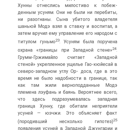
Хунны отнеслись милостиво к побеж­
денным усуням. Они не были ни перебиты,
ни разогнаны. Сына убитого владетеля
шаньюй Модэ взял в ставку и воспи­тал, а
затем вручил ему управление его народом с
23
титулом гуньмо
. Усуням была поручена
24
охрана «границы при Запад­ной стене»
.
Грумм-Гржимайло считает «Западной
стеной» укрепленное ущелье Гао-кюйесай в
северо-западном углу Op- доса, где в это
время не было надобности в границе, так
как там жили верноподданные Модэ
племена лэуфань и баянь. Вероятнее всего,
что здесь подразумевалась западная
граница Хунну, где обитали неприятели
усуней — юэчжи. Это объяс­няет факт
25
(породивший несколько гипотез)
появления усу­ней в Западной Джунгарии и