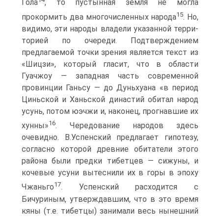
Гола
, то пустынная земля не могла
15
прокормить два многочисленных народа
. Но,
видимо, эти народы владели указанной терри­
торией по очереди. Подтверждением
предлагаемой точки зрения является текст из
«Шицзи», который гласит, что в области
Гуачжоу — западная часть современной
провинции Ганьсу — до Дуньхуана «в период
Циньской и Ханьской династий оби­тал народ
усунь, потом юэчжи и, наконец, прогнавшие их
16
хунны»
. Чередование народов здесь
очевидно. В.Успенский предлагает гипотезу,
согласно которой древние обитатели этого
района были предки тибетцев — сижуны, и
кочевые усуни вытеснили их в горы в эпоху
17
Чжаньго
. Успенский расходит­ся с
Бичуриным, утверждавшим, что в это время
кяны (т.е. тибетцы) занимали весь нынешний