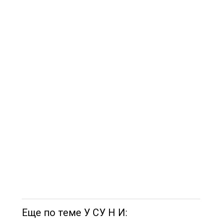
Еще по теме У СУ H И: