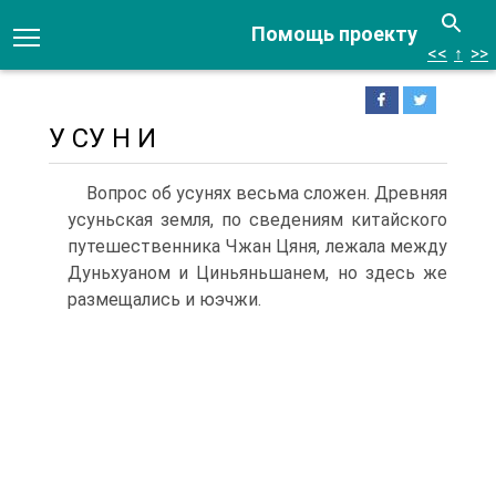
Помощь проекту
<<
↑
>>
У СУ H И
Вопрос об усунях весьма сложен. Древняя
усуньская зем­ля, по сведениям китайского
путешественника Чжан Цяня, лежала между
Дуньхуаном и Циньяньшанем, но здесь же
раз­мещались и юэчжи.