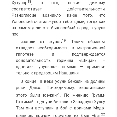
18
Хухунор
, а это, по-ви- димому,
соответствует действительности.
Разногласие воз­никло из-за того, что
Успенский считал жунов тибетцами, тогда как
на самом деле это был особый народ, а усуни
про­
19
изошли от жунов
. Таким образом,
отпадает необходимость в миграционной
гипотезе и подтверждается
основательность термина «Шицзи» —
«древняя усуньская земля» — примени­
тельно к предгорьям Наньшаня.
В конце III века усуни бежали из долины
реки Данхэ. По-видимому, виновниками
20
этого были юэчжи
. По мне­нию Грумм-
Гржимайло , усуни бежали в Западную Хулху.
Там они вступили в бой с воинами Модэ-
22
шаньюя, причем государь их был убит
.