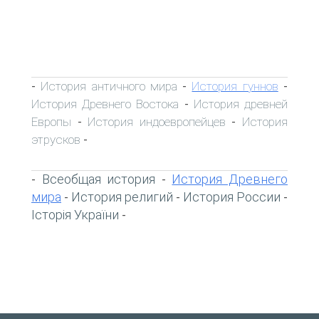
История античного мира
История гуннов
-
-
-
История Древнего Востока
История древней
-
Европы
История индоевропейцев
История
-
-
этрусков
-
Всеобщая история
История Древнего
-
-
мира
История религий
История России
-
-
-
Історія України
-