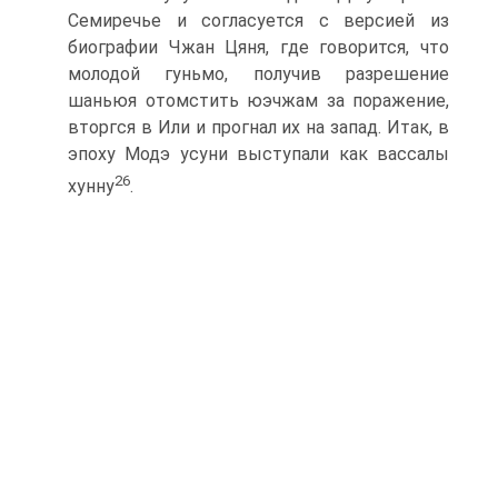
Семиречье и согласуется с вер­сией из
биографии Чжан Цяня, где говорится, что
молодой гуньмо, получив разрешение
шаньюя отомстить юэчжам за поражение,
вторгся в Или и прогнал их на запад. Итак, в
эпоху Модэ усуни выступали как вассалы
26
хунну
.