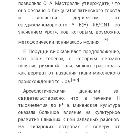
позволило С. А. Мастрелли ут­верждать, что
оно связано с ful- gurator латинского текста
и являет­ся дериватом от
средиземноморско­го * B(H) RE/ONT со
значением «рог», под которым, возможно,
[306]
мета­форически понималась молния
.
Е. Перуцци высказывает предпо­ложение,
что слов tebenna, с кото­рым связано
понятие римской тоги, можно трактовать
как дериват от названия ткани микенского
[307]
проис­хождения te ≈ pa
.
Археологическими данными за­
свидетельствовано, что в течение II
тысячелетия до и* э. микенская культура
оказала большое влияние на культурное
развитие ближних к ней западных районов.
На Липарских островах к северу от