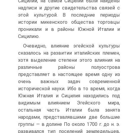
Сицилии, на самой Сицилии были найдены
над­писи и другие свидетельства связей с
этой культурой. В по­следние периоды
истории микенского общества торговцы
про­никали и в районы Южной Италии и
Сицилию.
Очевидно, влияние эгейской культуры
сказалось на разви­тии италийских племен,
хотя выделение степени этого влияния на
различные районы полуострова
представляет в настоящее время одну из
очень важных задач современной
исторической науки. Ибо в то время, когда
Южная Италия и Сицилия нахо­дились под
видимым влиянием Эгейского мира,
остальная часть Италии была занята
народами, представлявшими две большие
группы — в долине По около 1700 г. до н. э.
развивался тип поселений земледельцев,