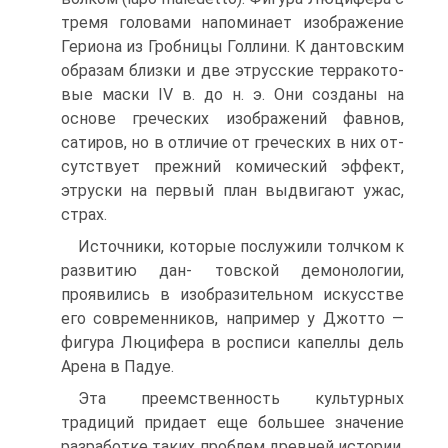
тремя головами напоминает изображение
Гериона из Гробницы Гол­лини. К дантовским
образам близки и две этрусские терракото­
вые маски IV в. до н. э. Они созданы на
основе греческих изо­бражений фавнов,
сатиров, но в отличие от греческих в них от­
сутствует прежний комический эффект,
этруски на первый план выдвигают ужас,
страх.
Источники, которые послужили толчком к
развитию дан- товской демонологии,
проявились в изобразительном искусстве
его современников, например у Джотто —
фигура Люцифера в росписи капеллы дель
Арена в Падуе.
Эта преемственность культурных
традиций придает еще боль­шее значение
разработке таких проблем древней истории,