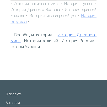
История античного мира
История гуннов
-
-
-
История Древнего Востока
История древней
-
Европы
История индоевропейцев
История
-
-
этрусков
-
Всеобщая история
История Древнего
-
-
мира
История религий
История России
-
-
-
Історія України
-
О проекте
Авторам