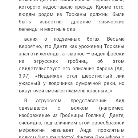
которого недоста­вало прежде. Кроме того,
людям родом из Тосканы должны были
быть известны древние языческие
легенды и местные ска-
вания о подземных богах. Весьма
вероятно, что Данте как уро­женец Тосканы
знал эти легенды, а главное — видел фрески
из этрусских гробниц, об этом
свидетельствует его описание Харона (Ад.,
3,97): «Недвижен стал шерстистый лик
ужасный у лодочника сумрачной реки, но
вкруг очей змеился пламень красный...»
В этрусском представлении Аид
связывался с волком (на­пример,
изображение из Гробницы Голлини). Данте,
очевидно, под влиянием этой своеобразной
мифологии называет Аида проклятым
волком (lupo maledetto). Фигура Люцифера с