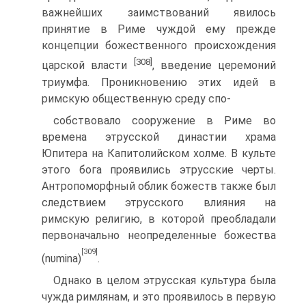
важнейших заимствований явилось
принятие в Риме чуждой ему прежде
концепции божественного происхождения
[308]
царской власти
, введение церемоний
триумфа. Проникновению этих идей в
римскую общественную среду спо-
собствовало сооружение в Риме во
времена этрусской династии храма
Юпитера на Капитолийском холме. В культе
этого бога проявились этрусские черты.
Антропоморфный облик божеств также был
следствием этрусского влияния на
римскую рели­гию, в которой преобладали
первоначально неопределенные божества
[309]
(nυmina)
.
Однако в целом этрусская культура была
чужда римлянам, и это проявилось в первую