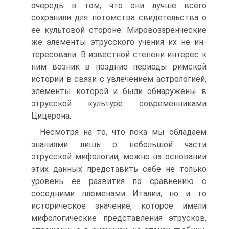
очередь в том, что они лучше всего
сохранили для потомства свидетельства о
ее культовой стороне. Мировоззренческие
же элементы этрусского учения их не ин­
тересовали. В известной степени интерес к
ним возник в позд­ние периоды римской
истории в связи с увлечением астроло­гией,
элементы которой и были обнаружены в
этрусской куль­туре современниками
Цицерона.
Несмотря на то, что пока мы обладаем
знаниями лишь о не­большой части
этрусской мифологии, можно на основании
этих данных представить себе не только
уровень ее развития по срав­нению с
соседними племенами Италии, но и то
историческое зна­чение, которое имели
мифологические представления этрусков,