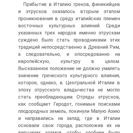
Прибытие в Италию греков, финикийцев
и этрусков оказа­лось вторым этапом
проникновения в среду италийских племен
восточных культурных влияний. Среди
указанных трех наро­дов именно этрускам
суждено было стать проводниками этих
традиций непосредственно в Древний Рим,
а следовательно, и опосредованно на
европейскую, культуру в целом.
Высказанное положение не должно умалять
значение греческого культурного влияния,
которое, однако, в Центральной Италии в
эпоху эт­русского владычества не могло
стать преобладающим. Отряды этрусков,
как сообщает Геродот, гонимые поисками
плодород­ных земель, покинули Малую Азию
и направились на запад, где в Италии
основали свои города, расположив их на
вершинах холмов, чтобы удобнее было