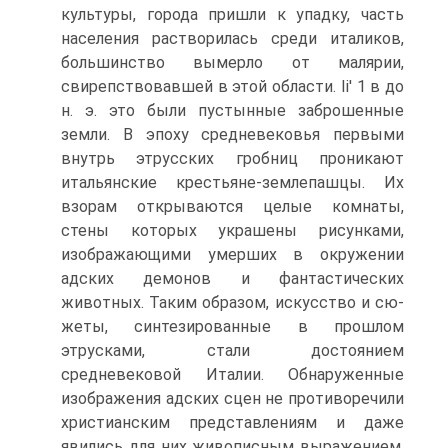
культуры, города пришли к упадку, часть
населения растворилась среди итали­ков,
большинство вымерло от малярии,
свирепствовавшей в этой области. Ii' 1 в до
н. э. это были пустынные заброшенные
земли. В эпоху средневековья первыми
внутрь этрусских гроб­ниц проникают
итальянские крестьяне-землепашцы. Их
взорам открываются целые комнаты,
стены которых украшены рисун­ками,
изображающими умерших в окружении
адских демонов и фантастических
животных. Таким образом, искусство и сю­
жеты, синтезированные в прошлом
этрусками, стали достояни­ем
средневековой Италии. Обнаруженные
изображения адских сцен не противоречили
христианским представлениям и даже
явились для них живописным выражением,