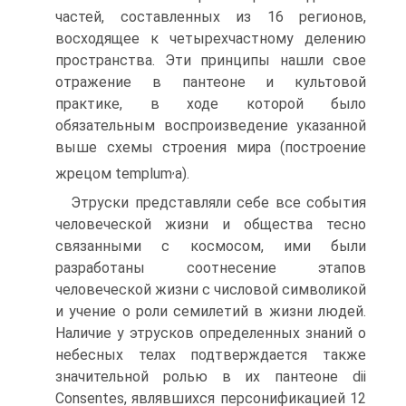
частей, составленных из 16 регионов,
восходящее к четырех­частному делению
пространства. Эти принципы нашли свое
от­ражение в пантеоне и культовой
практике, в ходе которой было
обязательным воспроизведение указанной
выше схемы строения мира (построение
,
жрецом templum
a).
Этруски представляли себе все события
человеческой жизни и общества тесно
связанными с космосом, ими были
разработа­ны соотнесение этапов
человеческой жизни с числовой симво­ликой
и учение о роли семилетий в жизни людей.
Наличие у этрусков определенных знаний о
небесных телах подтвержда­ется также
значительной ролью в их пантеоне dii
Consentes, являвшихся персонификацией 12