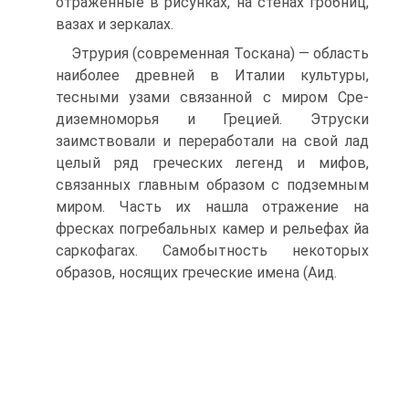
отраженные в рисунках, на стенах гробниц,
вазах и зеркалах.
Этрурия (современная Тоскана) — область
наиболее древ­ней в Италии культуры,
тесными узами связанной с миром Сре­
диземноморья и Грецией. Этруски
заимствовали и переработали на свой лад
целый ряд греческих легенд и мифов,
связанных главным образом с подземным
миром. Часть их нашла отраже­ние на
фресках погребальных камер и рельефах йа
саркофагах. Самобытность некоторых
образов, носящих греческие имена (Аид.