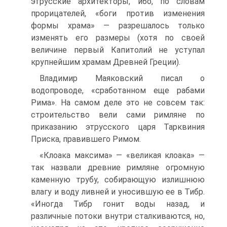
этрусские архитекторы, ибо, по словам
прорицателей, «боги против изменения
формы храма» — разрешалось только
изменять его размеры (хотя по своей
величине первый Капитолий не уступал
крупнейшим храмам Древней Греции).
Владимир Маяковский писал о
водопроводе, «сработанном еще рабами
Рима». На самом деле это не совсем так:
строительство вели сами римляне по
приказанию этрусского царя Тарквиния
Приска, правившего Римом.
«Клоака максима» — «великая клоака» —
так назвали древние римляне огромную
каменную трубу, собирающую излишнюю
влагу и воду ливней и уносившую ее в Тибр.
«Иногда Тибр гонит воды назад, и
различные потоки внутри сталкиваются, но,