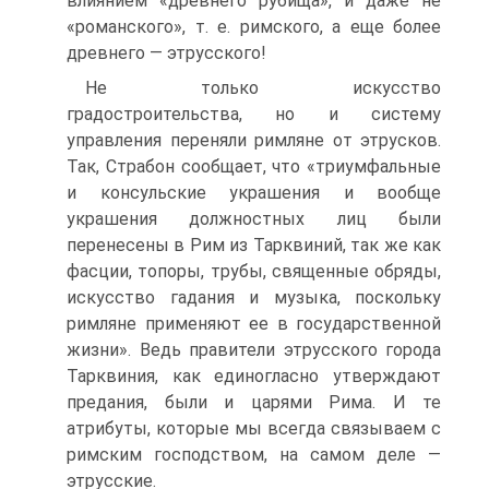
влиянием «древнего рубища», и даже не
«романского», т. е. римского, а еще более
древнего — этрусского!
Не только искусство
градостроительства, но и систему
управления переняли римляне от этрусков.
Так, Страбон сообщает, что «триумфальные
и консульские украшения и вообще
украшения должностных лиц были
перенесены в Рим из Тарквиний, так же как
фасции, топоры, трубы, священные обряды,
искусство гадания и музыка, поскольку
римляне применяют ее в государственной
жизни». Ведь правители этрусского города
Тарквиния, как единогласно утверждают
предания, были и царями Рима. И те
атрибуты, которые мы всегда связываем с
римским господством, на самом деле —
этрусские.