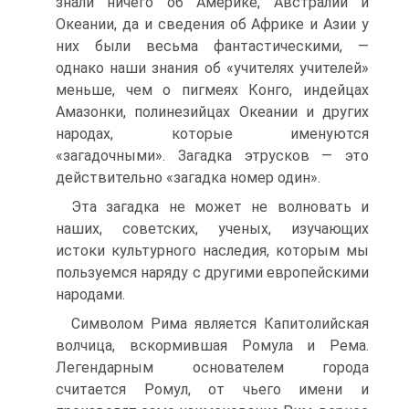
знали ничего об Америке, Австралии и
Океании, да и сведения об Африке и Азии у
них были весьма фантастическими, —
однако наши знания об «учителях учителей»
меньше, чем о пигмеях Конго, индейцах
Амазонки, полинезийцах Океании и других
народах, которые именуются
«загадочными». Загадка этрусков — это
действительно «загадка номер один».
Эта загадка не может не волновать и
наших, советских, ученых, изучающих
истоки культурного наследия, которым мы
пользуемся наряду с другими европейскими
народами.
Символом Рима является Капитолийская
волчица, вскормившая Ромула и Рема.
Легендарным основателем города
считается Ромул, от чьего имени и