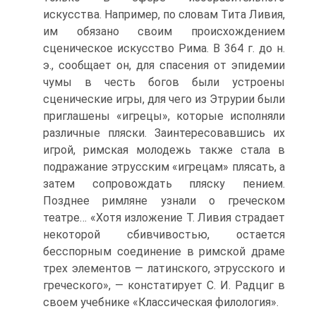
искусства. Например, по словам Тита Ливия,
им обязано своим происхождением
сценическое искусство Рима. В 364 г. до н.
э., сообщает он, для спасения от эпидемии
чумы в честь богов были устроены
сценические игры, для чего из Этрурии были
приглашены «игрецы», которые исполняли
различные пляски. Заинтересовавшись их
игрой, римская молодежь также стала в
подражание этрусским «игрецам» плясать, а
затем сопровождать пляску пением.
Позднее римляне узнали о греческом
театре… «Хотя изложение Т. Ливия страдает
некоторой сбивчивостью, остается
бесспорным соединение в римской драме
трех элементов — латинского, этрусского и
греческого», — констатирует С. И. Радциг в
своем учебнике «Классическая филология».