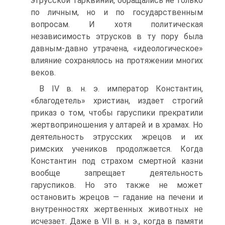
этрусской Тарквинии, обращались не только
по личным, но и по государственным
вопросам. И хотя политическая
независимость этрусков в ту пору была
давным-давно утрачена, «идеологическое»
влияние сохранялось на протяжении многих
веков.
В IV в. н. э. император Константин,
«благодетель» христиан, издает строгий
приказ о том, чтобы гаруспики прекратили
жертвоприношения у алтарей и в храмах. Но
деятельность этрусских жрецов и их
римских учеников продолжается. Когда
Константин под страхом смертной казни
вообще запрещает деятельность
гаруспиков. Но это также не может
остановить жрецов — гадание на печени и
внутренностях жертвенных животных не
исчезает. Даже в VII в. н. э., когда в памяти