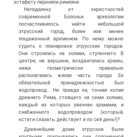
эстафету переняли римляне.
Неподалеку от окрестностей
современной Болоньи археологам
посчастливилось найти небольшой
этрусский город, более или менее
пощаженный временем. По нему можно
судить о планировке этрусских городов.
Они строились на холмах, ступенчато. В
центре, на вершине, воздвигались храмы,
ниже геометрически правильно
располагалась жилая часть города. Ее
обязательной принадлежностью был
водопровод… Не правда ли, точная копия
древнего Рима, стоящего на семи холмах,
каждый из которых увенчан храмами, и
снабженного водопроводом (который,
кстати сказать, действует и по сей день!)?
Древнейшие дома этрусков были
круглыми; покрывались они соломенной