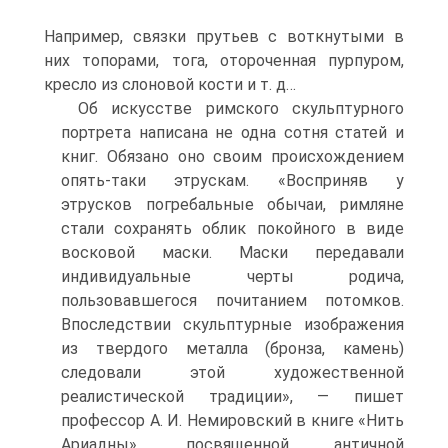
Например, связки прутьев с воткнутыми в
них топорами, тога, отороченная пурпуром,
кресло из слоновой кости и т. д…
Об искусстве римского скульптурного
портрета написана не одна сотня статей и
книг. Обязано оно своим происхождением
опять-таки этрускам. «Восприняв у
этрусков погребальные обычаи, римляне
стали сохранять облик покойного в виде
восковой маски. Маски передавали
индивидуальные черты родича,
пользовавшегося почитанием потомков.
Впоследствии скульптурные изображения
из твердого металла (бронза, камень)
следовали этой художественной
реалистической традиции», — пишет
профессор А. И. Немировский в книге «Нить
Ариадны», посвященной античной