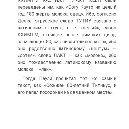
КХИМТМ КАСТИАЛТ ЛАКТ ХЕВН были
переведены им, как «Богу Кауто на целый
год 180 жертв молока, овец». Ибо, согласно
Дееке, этрусское слово ТУТИУ связано с
латинским «тотус», т. е. «целый»; слово
КХИМТМ, стоящее после римских цифр,
означающих 80, как числительное «сто», ибо
оно родственно латинскому «центум» —
«сотня», слово ЛАКТ — как «молоко», ибо
оно тождественно латинскому названию
молока — «лак».
Тогда Паули прочитал тот же самый
текст, как «Сожжен 80-летний Титикус, и
его пепел похоронен на священном месте».