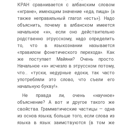
КРАН сравнивается с албанским словом
«нгране», имеющим значение «еда, пища» (а
также неправильный глагол «есть»). Надо
объяснить, почему в албанском имеется
начальное «н», если оно действительно
родственно этрусскому, надо определить
то, что в языкознании называется
«правилом фонетического перехода». Как
же поступает Майяни? Очень просто.
Начальное «н» исчезло в этрусском потому,
что… «туски, недурные едоки, так часто
употребляли это слово, что съели его
начальную букву!».
Не правда ли, очень «научное»
объяснение? А вот и другое такого же
свойства. Грамматические частицы — одна
из основ языка; больше того, если слова из
языка в язык заимствуются (в том же