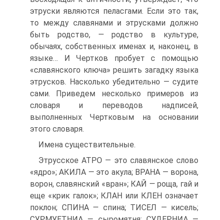
этруски являются пеласгами. Если это так,
то между славянами и этрусками должно
быть родство, — родство в культуре,
обычаях, собственных именах и, наконец, в
языке… И Чертков пробует с помощью
«славянского ключа» решить загадку языка
этрусков. Насколько убедительно — судите
сами. Приведем несколько примеров из
словаря и переводов надписей,
выполненных Чертковым на основании
этого словаря.
Имена существительные.
Этрусское АТРО — это славянское слово
«ядро»; АКИЛА — это акула; ВРАНА — ворона,
ворон, славянский «вран»; КАЙ — роща, гай и
еще «крик галок»; КЛАН или КЛЕН означает
поклон; СПИНА — спина; ТИСЕЛ — кисель;
СУРМУЕТНИА — сыромятня; СУДЕРНИА —