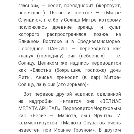
гласной», — несет, преподносит (жертвует,
посвящает). Пятое и шестое — «Митре
Слунцию», т. е. богу Солнца Митре, которому
поклонялись древние иранцы и культ
которого распространился позже на
Ближнем Востоке и в Средиземноморье.
Последнее ПАНСИЛ — переводится как
«пану» (господину) сил (небесных), т. е.
Солнцу. Целиком же надпись переводится
как «Властна (боярышня, госпожа) дочь
Риты, Анисья, приносит (в дар) Митре-
Солнцу, пану сил (это зеркало)».
Вот перевод другой надписи, сделанной
на надгробии. Читается она «ВЕЛИАЕ
МЕЛУТА АРНТАЛ». Переводится Чертковым
как «Велие — Малюта, сын Ярунта». И
комментируется: «Малюта Скуратов очень
известен, при Иоанне Грозном». В другом