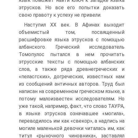
язык поможет найти ключ к загадке языка
этрусков. Но все его попытки доказать
свою правоту к успеху не привели.
Наступил XX век. В Афинах выходит
объемистый том, посвященный
расшифровке языка этрусков с помощью
албанского. Греческий исследователь
Томопулос пытался в нем прочитать
этрусские тексты с помощью албанских
слов, а также ряда древнегреческих и
«пеласгских», догреческих, известных нам
из сообщений античных авторов. Труд был
написан на современном греческом языке, а
потому малоизвестен исследователям. Но
уже такой, например, факт, что слово ТАУРА,
в языке этрусков означавшее «могила»,
переводилось им как «свекор», а надпись на
могиле маленькой девочки читалась им, как
титул «рыночного чиновника», заставлял