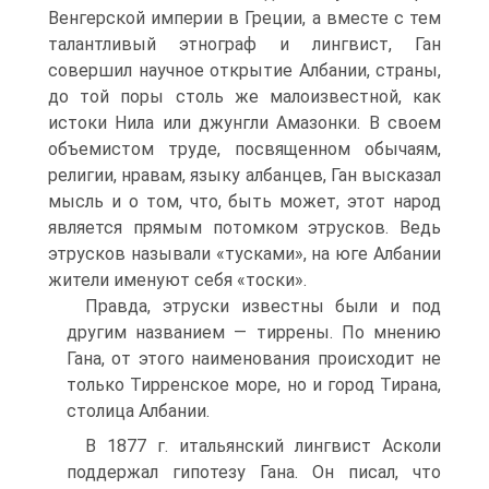
Венгерской империи в Греции, а вместе с тем
талантливый этнограф и лингвист, Ган
совершил научное открытие Албании, страны,
до той поры столь же малоизвестной, как
истоки Нила или джунгли Амазонки. В своем
объемистом труде, посвященном обычаям,
религии, нравам, языку албанцев, Ган высказал
мысль и о том, что, быть может, этот народ
является прямым потомком этрусков. Ведь
этрусков называли «тусками», на юге Албании
жители именуют себя «тоски».
Правда, этруски известны были и под
другим названием — тиррены. По мнению
Гана, от этого наименования происходит не
только Тирренское море, но и город Тирана,
столица Албании.
В 1877 г. итальянский лингвист Асколи
поддержал гипотезу Гана. Он писал, что