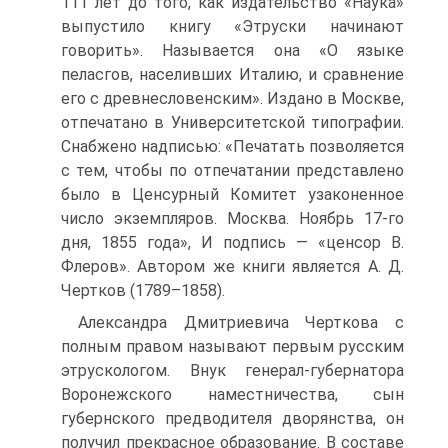
111 лет до того, как издательство «Наука»
выпустило книгу «Этруски начинают
говорить». Называется она «О языке
пеласгов, населивших Италию, и сравнение
его с древнесловенским». Издано в Москве,
отпечатано в Университетской типографии.
Снабжено надписью: «Печатать позволяется
с тем, чтобы по отпечатании представлено
было в Ценсурный Комитет узаконенное
число экземпляров. Москва. Ноябрь 17-го
дня, 1855 года», И подпись — «ценсор В.
Флеров». Автором же книги является А. Д.
Чертков (1789–1858).
Александра Дмитриевича Черткова с
полным правом называют первым русским
этрускологом. Внук генерал-губернатора
Воронежского наместничества, сын
губернского предводителя дворянства, он
получил прекрасное образование. В составе