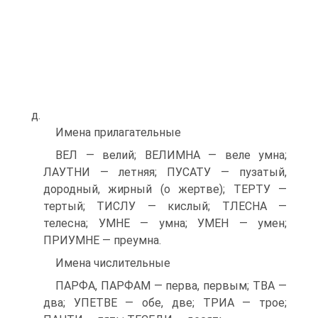
д.
Имена прилагательные
ВЕЛ — велий; ВЕЛИМНА — веле умна;
ЛАУТНИ — летняя; ПУСАТУ — пузатый,
дородный, жирный (о жертве); ТЕРТУ —
тертый; ТИСЛУ — кислый; ТЛЕСНА —
телесна; УМНЕ — умна; УМЕН — умен;
ПРИУМНЕ — преумна.
Имена числительные
ПАРФА, ПАРФАМ — перва, первым; ТВА —
два; УПЕТВЕ — обе, две; ТРИА — трое;