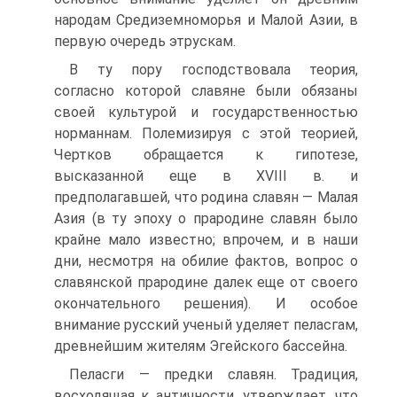
народам Средиземноморья и Малой Азии, в
первую очередь этрускам.
В ту пору господствовала теория,
согласно которой славяне были обязаны
своей культурой и государственностью
норманнам. Полемизируя с этой теорией,
Чертков обращается к гипотезе,
высказанной еще в XVIII в. и
предполагавшей, что родина славян — Малая
Азия (в ту эпоху о прародине славян было
крайне мало известно; впрочем, и в наши
дни, несмотря на обилие фактов, вопрос о
славянской прародине далек еще от своего
окончательного решения). И особое
внимание русский ученый уделяет пеласгам,
древнейшим жителям Эгейского бассейна.
Пеласги — предки славян. Традиция,
восходящая к античности, утверждает, что