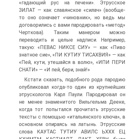
«гадающий рус на печени». Этрусское
ЗИЛАТ — как славянское «силач» (вообще-
то оно означает «чиновник», но ведь мы
договорились с вами пародировать «метод»
Черткова). Таким манером можно
переводить и целые надписи. Например,
такую: «ПЕВАС НИКСЕ СИУ» — как «Пиво
знатное сие», «ПИ КУТИУ ТИСАХВИЯ» — как
«Пей, кути, утешайся в волю», «ИПИ ПЕРИ
СНАТИ» — «И пей, бери, знай!»
Кстати сказать, подобного рода пародию
опубликовал когда-то один из крупнейших
этрускологов Карл Паули. Пародировал он
не менее знаменитого Вильгельма Дееке,
когда тот попытался прочитать этрусские
тексты с помощью «итальянского ключа», в
основном опираясь на латынь. Этрусские
слова КАУТАС ТУТИУ АВИЛС ЬХХХ ЕЦ