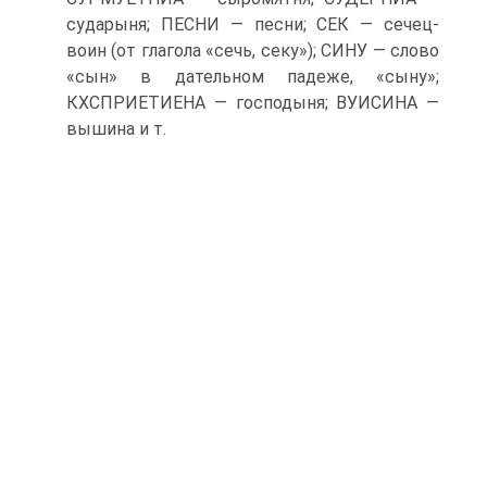
сударыня; ПЕСНИ — песни; СЕК — сечец-
воин (от глагола «сечь, секу»); СИНУ — слово
«сын» в дательном падеже, «сыну»;
КХСПРИЕТИЕНА — господыня; ВУИСИНА —
вышина и т.