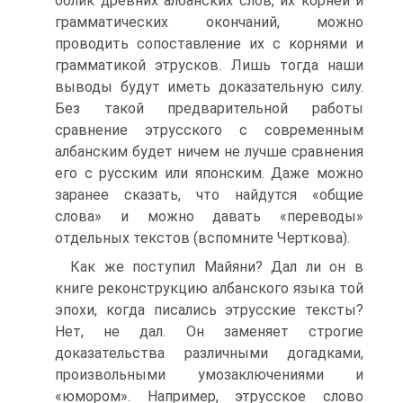
облик древних албанских слов, их корней и
грамматических окончаний, можно
проводить сопоставление их с корнями и
грамматикой этрусков. Лишь тогда наши
выводы будут иметь доказательную силу.
Без такой предварительной работы
сравнение этрусского с современным
албанским будет ничем не лучше сравнения
его с русским или японским. Даже можно
заранее сказать, что найдутся «общие
слова» и можно давать «переводы»
отдельных текстов (вспомните Черткова).
Как же поступил Майяни? Дал ли он в
книге реконструкцию албанского языка той
эпохи, когда писались этрусские тексты?
Нет, не дал. Он заменяет строгие
доказательства различными догадками,
произвольными умозаключениями и
«юмором». Например, этрусское слово