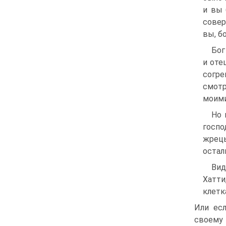
и вы 
совер
вы, б
Бог
и оте
согре
смотр
моими
Но 
госпо
жрецы
остал
Вид
Хатти
клетк
Или есл
своему 