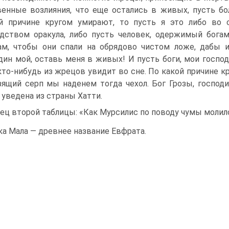
енные воз­лияния, что еще остались в живых, пусть б
й причине кругом умирают, то пусть я это либо во 
дством ораку­ла, либо пусть человек, одержимый бога
м, чтобы они спали на обрядово чистом ложе, дабы и
дин мой, оставь меня в живых! И пусть боги, мои господ
кто-нибудь из жрецов увидит во сне. По какой причине к
зящий серп мы наденем тогда чехол. Бог Грозы, господ
 уведена из страны Хатти.
ец второй таблицы: «Как Мурсилис по поводу чумы молилс
ка Мала — древнее название Евфрата.