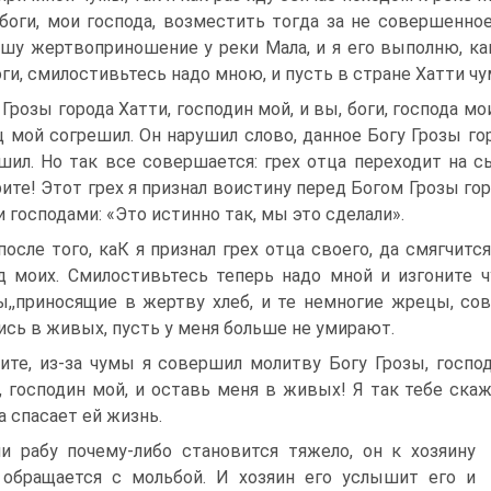
боги, мои господа, возместить тогда за не совершенн
шу жертвоприношение у реки Мала, и я его выполню, как
оги, смилостивьтесь надо мною, и пусть в стране Хатти чу
 Грозы города Хатти, господин мой, и вы, боги, господа мо
ц мой согрешил. Он нарушил слово, данное Богу Грозы гор
шил. Но так все совершается: грех отца переходит на с
ите! Этот грех я признал воистину перед Богом Грозы горо
 господами: «Это истинно так, мы это сде­лали».
после того, каК я признал грех отца своего, да смягчитс
д моих. Смилостивьтесь теперь надо мной и изгоните ч
,,приносящие в жертву хлеб, и те немногие жрецы, со
ись в живых, пусть у меня больше не умирают.
ите, из-за чумы я совершил молитву Богу Грозы, госпо
, господин мой, и оставь меня в живых! Я так тебе скаж
а спасает ей жизнь.
и рабу почему-либо ста­новится тяжело, он к хозяину
обращается с мольбой. И хозя­ин его услышит его и