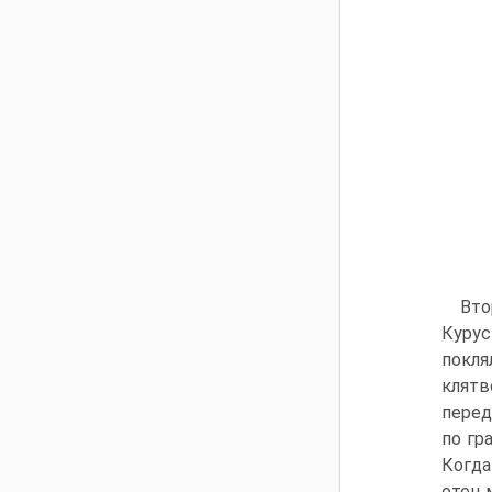
Вто
Курус
покля
клятв
перед
по гр
Когда
отец 