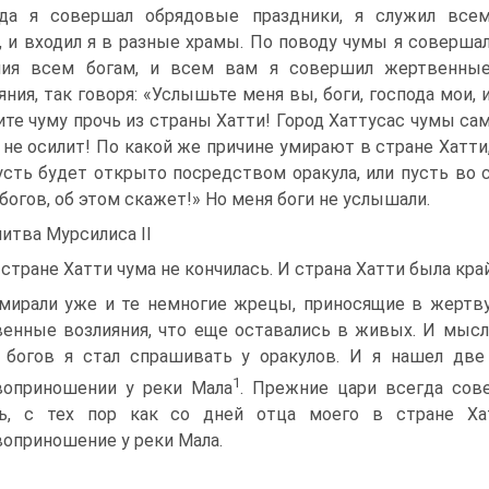
да я совершал обрядовые праздники, я служил все
, и входил я в разные храмы. По поводу чумы я соверша
ния всем богам, и всем вам я совершил жертвенны
яния, так говоря: «Услышьте меня вы, боги, господа мои, 
ите чуму прочь из страны Хатти! Город Хаттусас чумы са
 не осилит! По какой же причине умирают в стране Хатти
усть будет открыто по­средством оракула, или пусть во 
богов, об этом скажет!» Но меня боги не услышали.
итва Мурсилиса II
 стране Хатти чума не кончилась. И страна Хатти была кра
мирали уже и те немногие жрецы, приносящие в жертв
енные возлияния, что еще оставались в живых. И мысль
 богов я стал спрашивать у оракулов. И я нашел две
1
воприношении у реки Мала
. Прежние цари всегда сов
рь, с тех пор как со дней отца моего в стране Х
оприношение у ре­ки Мала.