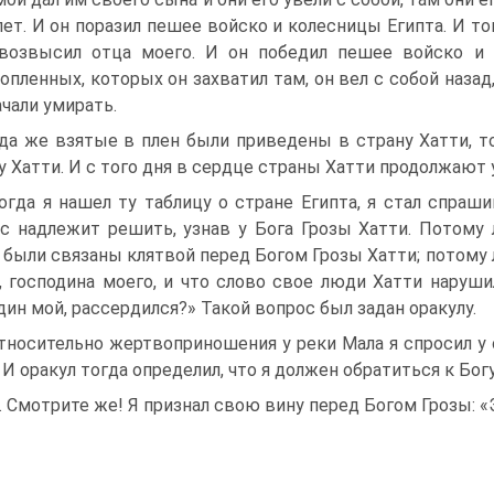
пет. И он поразил пешее вой­ско и колесницы Египта. И то
возвысил отца моего. И он победил пешее войско и к
опленных, которых он захватил там, он вел с собой назад, 
ачали умирать.
да же взятые в плен были приведены в страну Хатти, т
у Хатти. И с того дня в сердце страны Хатти продолжают 
огда я нашел ту таблицу о стране Египта, я стал спраш
с надлежит решить, узнав у Бога Грозы Хатти. Потому 
 были связаны клятвой перед Богом Грозы Хатти; потому 
, господина моего, и что слово свое люди Хатти наруши
дин мой, рассердился?» Такой вопрос был задан оракулу.
тносительно жертвоприношения у реки Мала я спросил у о
 И оракул тогда оп­ределил, что я должен обратиться к Бог
. Смотрите же! Я признал свою вину перед Богом Грозы: «Э