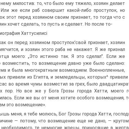
 нему милостив: то, что было ему тяже­ло, хозяин делает
 Или же если раб совершит какой-либо проступок, но
ок этот перед хозяином своим признает, то то­гда что с
ин хочет сделать, то пусть и сделает. Но после то-
иография Хаттусилисі
 как он перед хозяином проступок'свой признает, хозяин
мяг­чится, и хозяин этого раба не накажет. Я же признал
отца мое­го: „Это истинно так. Я это сделал". Если же
 возместить, то возмещение давно уже было сделано:
ума и была многократным возмездием. Военнопленные,
ых привели из Египта, и земле­дельцы, которых^ привели и
сас во время чумы возместил за грех, было двадцатикра
х пор. Но все же у Бога Грозы города Хатти, моего г
илась. Если же вы от меня хотите особого возмеще­ния, 
ам это воз­мещение».
ышь меня, я тебе молюсь, Бог Грозы города Хатти, господ
ичине — потому, что возмещение еще не дано, — кругом 
 необходимого, те немногие жрецы, приносящие в жерт