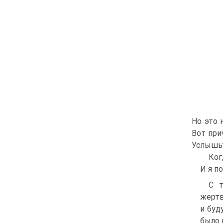
Но это 
Вот при
Услышьт
Ког
И я п
C т
жертв
и буд
было 