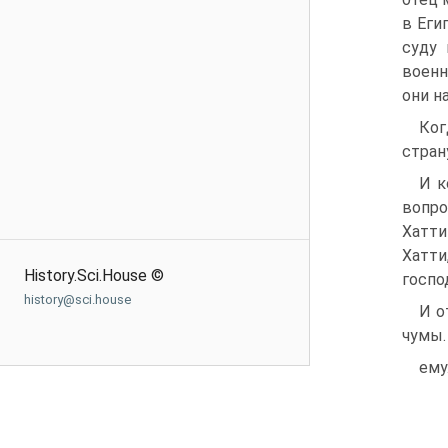
в Еги
суду 
военн
они н
Ког
стран
И к
вопро
Хатти
Хатти
History.Sci.House ©
госпо
history@sci.house
И о
чумы.
ему