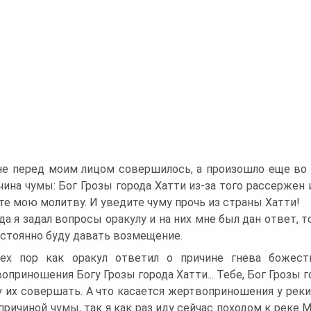
не перед моим лицом соверши­лось, а произошло еще во в
чина чумы: Бог Грозы города Хатти из-за того рассержен 
е мою молитву. И уведите чуму прочь из страны Хатти!
да я задал вопросы оракулу и на них мне был дан ответ, 
остоянно буду давать возмещение.
ех пор как оракул ответил о причине гнева божест
оприношения Богу Грозы города Хатти... Тебе, Бог Грозы 
у их совершать. А что касается жертвоприношения у реки 
причиной чумы, так я как раз иду сейчас походом к реке М