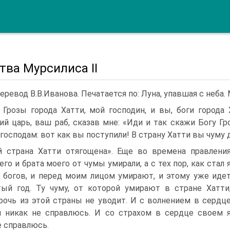
тва Мурсилиса II
еревод В.В.Иванова. Печатается по: Луна, упавшая с неба. M
 Грозы города Хатти, мой господин, и вы, боги города 
ий царь, ваш раб, сказав мне: «Иди и так скажи Богу Гр
господам: вот как вы поступили! В страну Хатти вы чуму 
 страна Хатти отягощена». Еще во времена прав­лени
его и брата моего от чумы умирали, а с тех пор, как стал 
богов, и перед моим лицом умирают, и этому уже иде
ый год. Ту чуму, от которой умирают в стране Хатти
рочь из этой страны не уводит. И с волнением в сердц
я никак не справлюсь. И со страхом в сердце своем 
е справлюсь.