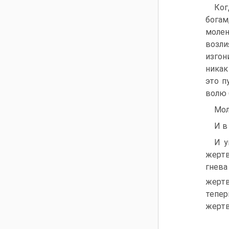
Ког
богам
моле
возли
изгон
никак
это п
волю 
Мол
И в
И у
жертв
гнева
жерт
тепе
жертв