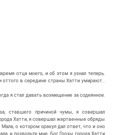
ремя отца моего, и об этом я узнал те­перь.
и оттого в середине страны Хатти умирают...
тогда я стал давать возмещение за содеянное.
ва, ставшего причиной чумы, я совершал
города Хатти, я совершал жертвенные обря­ды
Мала, о котором оракул дал ответ, что и оно
ала, и позвольте мне, Бог Грозы города Хатти