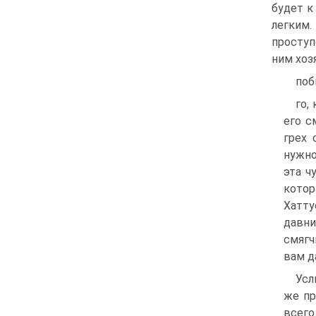
будет к
легким.
проступ
ним хозя
поб
го,
его с
грех 
нужно
эта ч
котор
Хатту
давни
смягч
вам д
Усл
же пр
всего