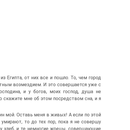
з Египта, от них все и пошло. То, чем го­род
т­ным возмездием. И это совершается уже с
осподина, и у богов, моих господ, душа не
то скажите мне об этом посредством сна, и я
ин мой. Оставь меня в живых! А если по этой
умирают, то до тех пор, пока я не совершу
ву хлеб, и те немногие жрецы, совершающие