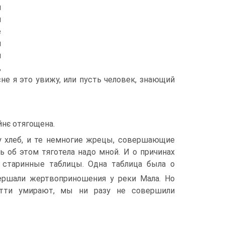
м
л
е
и
м
,
сне я это увижу, или пусть человек, знающий
йнє отягощена.
у хлеб, и те немногие жрецы, совершающие
 об этом тяготела надо мной. И о причинах
 старинные таблицы. Одна таблица была о
ершали жертвоприношения у реки Мала. Но
атти умирают, мы ни разу не совершили