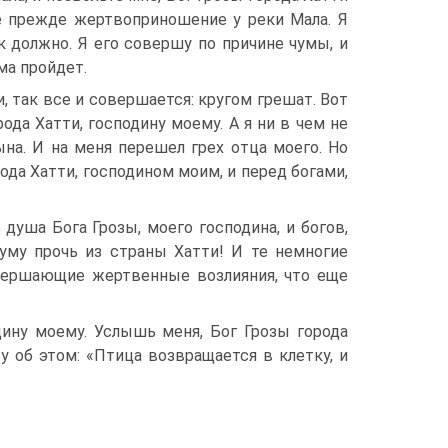
ое прежде жертвоприношение у реки Мала. Я
 должно. Я его совершу по причине чумы, и
ма пройдет.
и, так все и совершается: кругом грешат. Вот
ода Хатти, господину моему. А я ни в чем не
ына. И на меня перешел грех отца моего. Но
да Хатти, господином мо­им, и перед богами,
я душа Бога Грозы, моего господина, и богов,
уму прочь из страны Хатти! И те не­многие
­вершающие жертвенные возлияния, что еще
дину моему. Услышь меня, Бог Грозы города
у об этом: «Птица возвращается в клетку, и