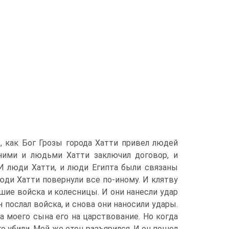
, как Бог Грозы города Хатти привел людей
ними и людьми Хатти заключил договор, и
 И люди Хатти, и люди Египта были связаны
люди Хатти повернули все по-иному. И клятву
шие войска и колесницы. И они нанесли удар
н послал войска, и снова они наносили удары.
а моего сына его на царствование. Но когда
го убили. Мой же отец разъярился. И он пошел