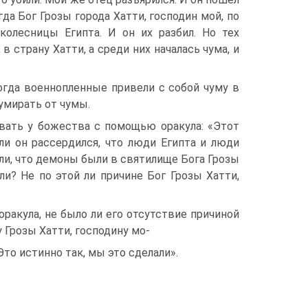
гда Бог Грозы города Хатти, господин мой, по
о­лесницы Египта. И он их разбил. Но тех
в страну Хатти, а среди них на­чалась чума, и
огда военнопленные привели с собой чуму в
умирать от чумы.
ивать у божества с помощью оракула: «Этот
ли он рассердился, что люди Египта и люди
ли, что демоны были в святилище Бога Грозы
ли? Не по этой ли причине Бог Грозы Хатти,
ра­кула, не было ли его отсутствие причиной
у Грозы Хатти, господину мо-
то ис­тинно так, мы это сделали».