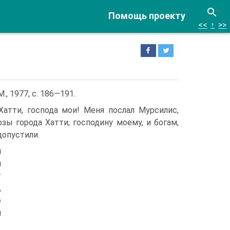
Помощь проекту
<<
↑
>>
., 1977, с. 186—191.
Хатти, господа мои! Меня послал Мурсилис,
озы города Хатти, господину моему, и богам,
допустили.
я
я
т
,
е
я