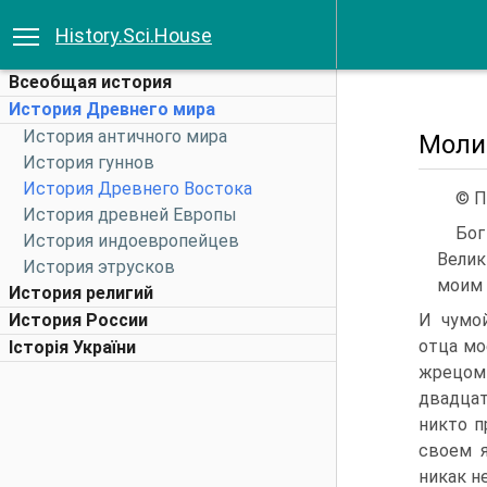
History.Sci.House
Всеобщая история
История Древнего мира
История античного мира
Моли
История гуннов
История Древнего Востока
© П
История древней Европы
Бог
История индоевропейцев
Велик
История этрусков
моим 
История религий
История России
И чумой
отца мо
Історія України
жрецом 
двадцат
никто п
сво­ем 
никак н