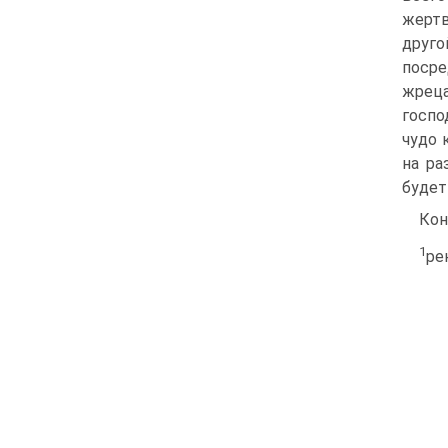
жертв
друго
посре
жреца
госпо
чудо 
на ра
будет
Кон
1
ре