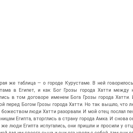
рая же таблица — о городе Курустаме. В ней говорилось
тама в Египет, и как Бог Грозы города Хатти между 
лись в том договоре именем Бога Грозы города Хатти.
ой перед Богом Грозы горо­да Хатти. Но так вышло, что 
 божеством люди Хатти разорвали. И мой отец послал пе
аницам Египта, вторглись в страну города Амка. И снова о
 же люди Египта испугались, они пришли и просили у отц
мой дал им своего сына и они его увели с собой, там они е